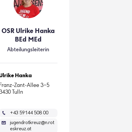
OSR Ulrike Hanka
BEd MEd
Abtei­lungs­lei­terin
Ulrike Hanka
Franz-Zant-Allee 3-5
3430 Tulln
+43 59144 508 00
jugendrotkreuz@n.rot
eskreuz.at