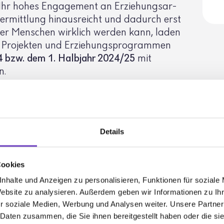
Ihr hohes Enga­ge­ment an Erzie­hungs­ar­
ver­mitt­lung hinaus­reicht und dadurch erst
ger Menschen wirk­lich werden kann, laden
on Projekten und Erzie­hungs­pro­grammen
4 bzw. dem 1. Halb­jahr 2024/25
mit
n.
nnen bis zu fünf Schul­ka­te­go­rien sowie
sem Ehren­preis ausge­zeichnet werden.
r den
HENRY
2025
über­mit­teln Sie uns bis
Details
.
wer­bung!
Cookies
nhalte und Anzeigen zu personalisieren, Funktionen für soziale
Website zu analysieren. Außerdem geben wir Informationen zu I
r soziale Medien, Werbung und Analysen weiter. Unsere Partner
 Daten zusammen, die Sie ihnen bereitgestellt haben oder die s
PDF