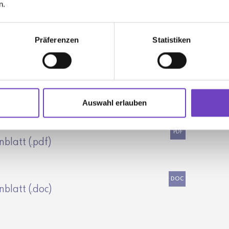
ung
n.
PDF
Präferenzen
Statistiken
PDF
riterien
Auswahl erlauben
PDF
latt (.pdf)
DOC
latt (.doc)