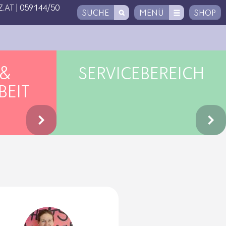
.AT
|
059144/50
SUCHE
MENÜ
SHOP
 &
SERVICEBEREICH
BEIT