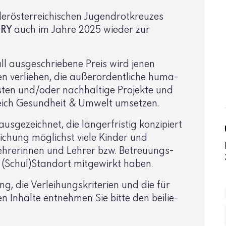
r­ös­ter­rei­chi­schen Jugend­rot­kreuzes
NRY
auch im Jahre 2025 wieder zur
­vall ausge­schrie­bene Preis wird jenen
 verliehen, die außer­or­dent­liche huma­
leisten und/oder nach­hal­tige Projekte und
eich Gesund­heit & Umwelt umsetzen.
sge­zeichnet, die länger­fristig konzi­piert
i­chung möglichst viele Kinder und
ehre­rinnen und Lehrer bzw. Betreu­ungs­
 (Schul)Standort mitge­wirkt haben.
ng, die Verlei­hungs­kri­te­rien und die für
hen Inhalte entnehmen Sie bitte den beilie­