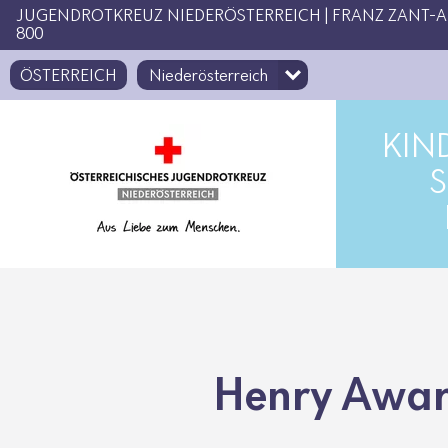
Zugriffstaste
Zum Inhalt
[1]
JUGENDROTKREUZ NIEDERÖSTERREICH | FRANZ ZANT-ALL
800
ÖSTERREICH
KIN
S
Henry Awar