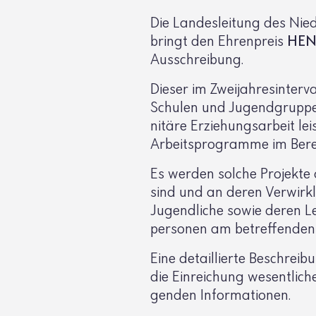
Die Landes­lei­tung des Niede
bringt den Ehren­preis
HE
Ausschrei­bung.
Dieser im Zwei­jah­res­in­ter
Schulen und Jugend­gruppen
ni­täre Erzie­hungs­ar­beit 
Arbeits­pro­gramme im Ber
Es werden solche Projekte au
sind und an deren Verwirk­l
Jugend­liche sowie deren L
per­sonen am betref­fenden
Eine detail­lierte Beschrei­bu
die Einrei­chung wesent­li­c
genden Infor­ma­tionen.