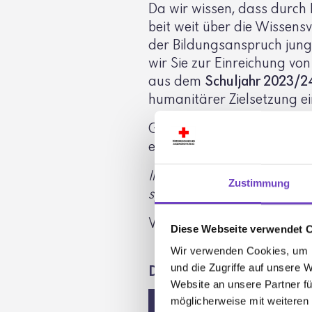
Da wir wissen, dass durch 
beit weit über die Wissens­
der Bildungs­an­spruch jun
wir Sie zur Einrei­chung v
aus dem
Schul­jahr 2023/2
huma­ni­tärer Ziel­set­zung ei
Gemäß der Ausschrei­bung kö
eine Jugend­gruppe mit die
Ihre Projekt­ein­rei­chung fü
Zustimmung
spätes­tens
31. Jänner 2025
Wir freuen uns auf Ihre Be
Diese Webseite verwendet 
Wir verwenden Cookies, um I
und die Zugriffe auf unsere 
DOWNLOADS
Website an unsere Partner fü
möglicherweise mit weiteren