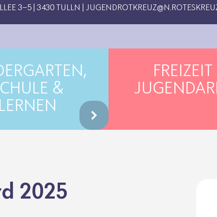
EE 3-5 | 3430 TULLN |
JUGENDROTKREUZ@N.ROTESKREUZ
DERGARTEN,
FREIZEIT
CHULE &
JUGENDAR
LERNEN
d 2025