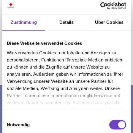
12:30 - 16:00 Uhr
Mitt­woch: 07:30 - 11:30 Uhr und 12:30 - 14:00 Uhr
Freitag: 07:30 - 12:00 Uhr
Zustimmung
Details
Über Cookies
Einge­schränkte Öffnungs­zeiten an schul­freien Tagen
und in den Ferien:
Montag - Donnerstag: 09:00 - 14:00 Uhr
Diese Webseite verwendet Cookies
Freitag: 09:00 - 12:00 Uhr
Wir verwenden Cookies, um Inhalte und Anzeigen zu
personalisieren, Funktionen für soziale Medien anbieten
zu können und die Zugriffe auf unsere Website zu
Sie sind hier:
analysieren. Außerdem geben wir Informationen zu Ihrer
Jugendrotkreuz
Oberösterreich
Termine
Verwendung unserer Website an unsere Partner für
soziale Medien, Werbung und Analysen weiter. Unsere
Partner führen diese Informationen möglicherweise mit
BANKVERBINDUNG
weiteren Daten zusammen, die Sie ihnen bereitgestellt
haben oder die sie im Rahmen Ihrer Nutzung der Dienste
EmpfängerIn: ÖRK, LVOÖ
gesammelt haben.
Einwilligungsauswahl
IBAN: AT13 2032 0012 0075 0148
Notwendig
BIC: ASPKAT 2LXXX