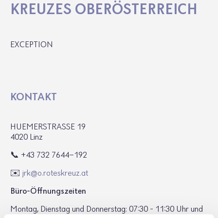
KREUZES OBER­ÖS­TER­REICH
EXCEPTION
KONTAKT
HUEMER­STRASSE 19
4020 Linz
📞 +43 732 7644-192
✉️
jrk@​o.​roteskreuz.​at
Büro-Öffnungs­zeiten
Montag, Dienstag und Donnerstag: 07:30 - 11:30 Uhr und