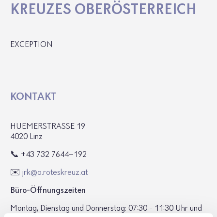
KREUZES OBER­ÖS­TER­REICH
EXCEPTION
KONTAKT
HUEMER­STRASSE 19
4020 Linz
📞 +43 732 7644-192
✉️
jrk@​o.​roteskreuz.​at
Büro-Öffnungs­zeiten
Montag, Dienstag und Donnerstag: 07:30 - 11:30 Uhr und