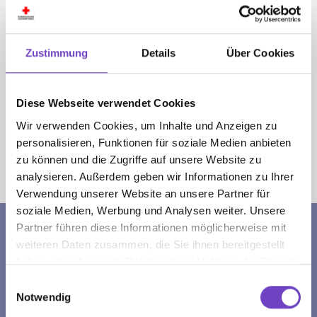
12:30 - 16:00 Uhr
Mitt­woch: 07:30 - 11:30 Uhr und 12:30 - 14:00 Uhr
Freitag: 07:30 - 12:00 Uhr
Zustimmung
Details
Über Cookies
Einge­schränkte Öffnungs­zeiten an schul­freien Tagen
und in den Ferien:
Montag - Donnerstag: 09:00 - 14:00 Uhr
Diese Webseite verwendet Cookies
Freitag: 09:00 - 12:00 Uhr
Wir verwenden Cookies, um Inhalte und Anzeigen zu
personalisieren, Funktionen für soziale Medien anbieten
zu können und die Zugriffe auf unsere Website zu
Sie sind hier:
analysieren. Außerdem geben wir Informationen zu Ihrer
Jugendrotkreuz
Oberösterreich
Termine
Verwendung unserer Website an unsere Partner für
soziale Medien, Werbung und Analysen weiter. Unsere
Partner führen diese Informationen möglicherweise mit
BANKVERBINDUNG
weiteren Daten zusammen, die Sie ihnen bereitgestellt
haben oder die sie im Rahmen Ihrer Nutzung der Dienste
EmpfängerIn: ÖRK, LVOÖ
gesammelt haben.
Einwilligungsauswahl
IBAN: AT13 2032 0012 0075 0148
Notwendig
BIC: ASPKAT 2LXXX