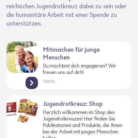
rei­chi­schen Jugend­rot­kreuz dabei zu sein oder
die huma­ni­täre Arbeit mit einer Spende zu
unter­stützen.
Mitmachen für junge
Menschen
Du möch­test dich enga­gieren? Wir
freuen uns auf dich!
THEMA
Jugendrotkreuz: Shop
Herz­lich will­kommen im Shop des
Jugend­rot­kreuzes! Hier finden Sie
Publi­ka­tionen und Produkte, die Ihnen
bei der Arbeit mit jungen Menschen