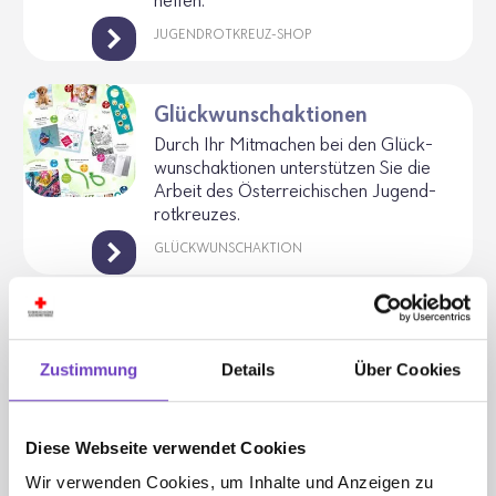
helfen.
JUGENDROTKREUZ-SHOP
Glückwunschaktionen
Durch Ihr Mitma­chen bei den Glück­
wunsch­ak­tionen unter­stützen Sie die
Arbeit des Öster­rei­chi­schen Jugend­
rot­kreuzes.
GLÜCKWUNSCHAKTION
Weltweit Helfen
Hier finden sich alle Möglich­keiten,
Zustimmung
Details
Über Cookies
beim Öster­rei­chi­schen Jugend­rot­kreuz
dabei zu sein oder die huma­ni­täre
Arbeit mit einer Spende welt­weit zu
Diese Webseite verwendet Cookies
unter­stützen.
Wir verwenden Cookies, um Inhalte und Anzeigen zu
WELTWEIT HELFEN