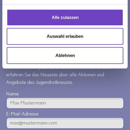
Erste Bank
IBAN: AT92 2011 1000 0255 1063
BIC: GIBAATWWXXX
Alle zulassen
spende.roteskreuz.at
Auswahl erlauben
NEWSLETTER
Ablehnen
Melden Sie sich jetzt für unseren Newsletter an und
erfahren Sie das Neueste über alle Aktionen und
Angebote des Jugendrotkreuzes.
Name
E-Mail-Adresse