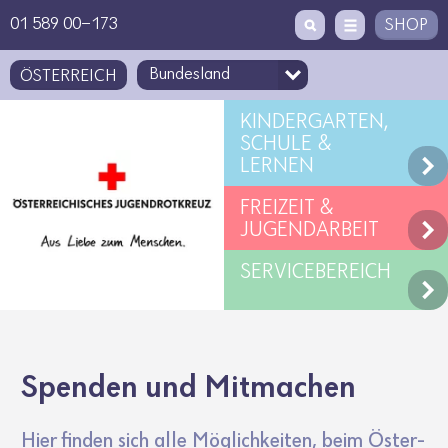
Zugriffstaste
Zum Inhalt
[1]
01 589 00-173
SHOP
ÖSTERREICH
KINDERGARTEN,
SCHULE &
LERNEN
FREIZEIT &
JUGENDARBEIT
SERVICEBEREICH
Spenden und Mitma­chen
Hier finden sich alle Möglich­keiten, beim Öster­