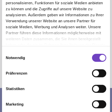
personalisieren, Funktionen für soziale Medien anbieten
zu können und die Zugriffe auf unsere Website zu
analysieren. Außerdem geben wir Informationen zu Ihrer
Ö3-Wundertüten-Challenge
Verwendung unserer Website an unsere Partner für
Kein Handy soll in der Schub­lade
soziale Medien, Werbung und Analysen weiter. Unsere
Gammeln. Jedes Einzelne Handy wird
nun zu einer wert­vollen Hilfe für Kinder
Partner führen diese Informationen möglicherweise mit
und Jugend­liche in schwie­rigen
weiteren Daten zusammen, die Sie ihnen bereitgestellt
Lebens­lagen.
haben oder die sie im Rahmen Ihrer Nutzung der Dienste
gesammelt haben.
JETZT MITMACHEN
Einwilligungsauswahl
Notwendig
Präferenzen
Sie sind hier:
Jugendrotkreuz
Spenden und Mitmachen
Statistiken
SPENDENKONTO
Marketing