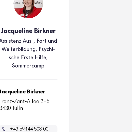
Jacque­line Birkner
Assis­tenz Aus-, Fort und
Weiter­bil­dung, Psychi­
sche Erste Hilfe,
Sommer­camp
Jacqueline Birkner
Franz-Zant-Allee 3-5
3430 Tulln
+43 59144 508 00