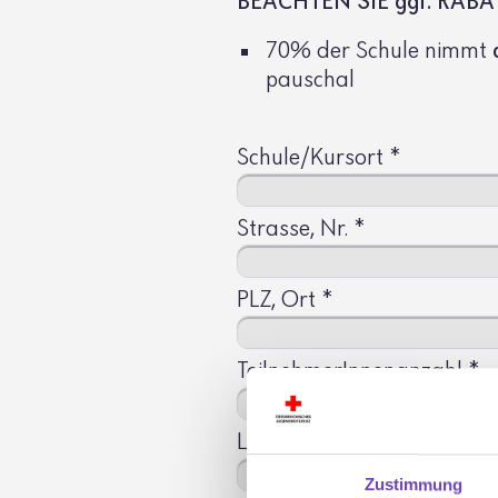
BEACHTEN SIE ggf. RABA
70% der Schule nimmt
pauschal
Schule/Kursort
*
Strasse, Nr.
*
PLZ, Ort
*
TeilnehmerInnenanzahl
*
Lehrbeauftragte/r
Zustimmung