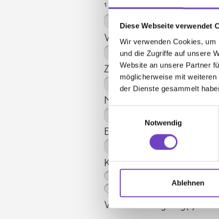
¹ Dienststellenname (bei 
Diese Webseite verwendet 
Vorname
*
Wir verwenden Cookies, um I
und die Zugriffe auf unsere 
Website an unsere Partner fü
Zuname
*
möglicherweise mit weiteren
der Dienste gesammelt habe
Mitgliedsnummer
Einwilligungsauswahl
Notwendig
E-Mail-Adresse
*
Kursort ist gleich Stamms
Ja
Ablehnen
Nein
Veranstaltungstag(e)