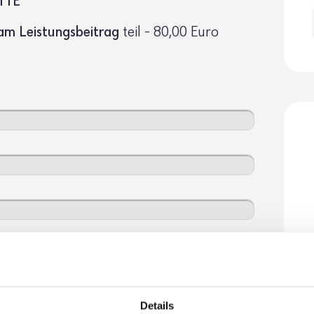
TTE
am Leis­tungs­bei­trag
teil - 80,00 Euro
Details