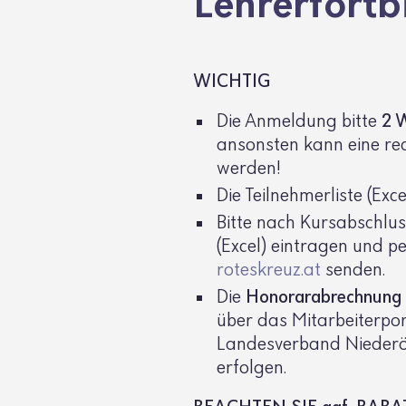
Lehrer­fort­b
WICHTIG
Die Anmel­dung bitte
2 W
ansonsten kann eine recht
werden!
Die Teil­neh­mer­liste (Ex
Bitte nach Kurs­ab­schluss
(Excel) eintragen und p
roteskreuz.​at
senden.
Die
Hono­ra­r­ab­rech­nung
über das Mitar­bei­ter­po
Landes­ver­band Nieder­ös
erfolgen.