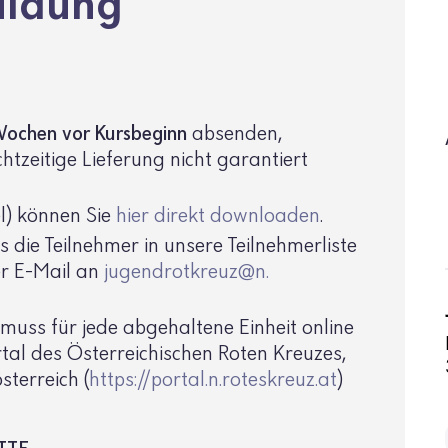
il­dung
ochen vor Kurs­be­ginn
absenden,
­zei­tige Liefe­rung nicht garan­tiert
cel) können Sie
hier direkt down­loaden
.
 die Teil­nehmer in unsere Teil­neh­mer­liste
er E-Mail an
jugend­rot­kreuz@​n.​
muss für jede abge­hal­tene Einheit online
rtal des Öster­rei­chi­schen Roten Kreuzes,
­ter­reich (
https://portal.n.​roteskreuz.​at
)