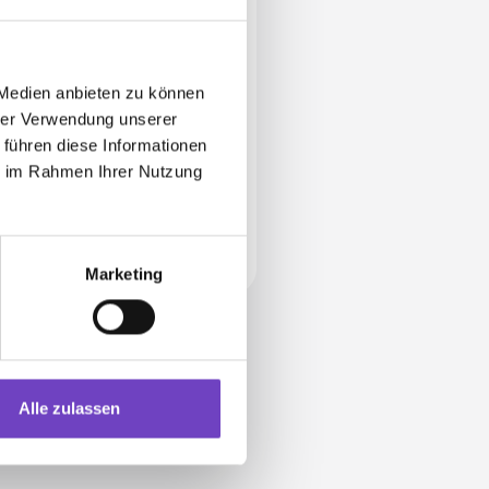
Philipp Naber
Franz-Zant-Allee 3-5
 Medien anbieten zu können
3430 Tulln
hrer Verwendung unserer
 führen diese Informationen
+43 59144 508 00
ie im Rahmen Ihrer Nutzung
jugendrotkreuz@n.rot
eskreuz.at
Marketing
Alle zulassen