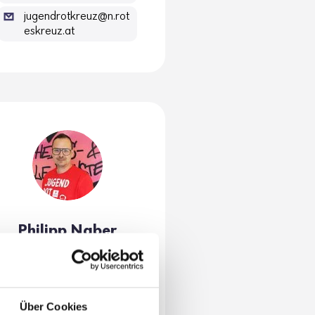
jugendrotkreuz@n.rot
eskreuz.at
Philipp Naber
Fach­be­reichs­leiter
Schul­ser­vice
Über Cookies