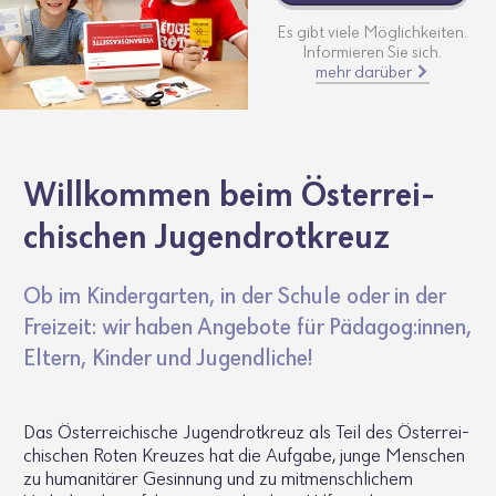
Es gibt viele Möglichkeiten.
Informieren Sie sich.
mehr darüber
Will­kommen beim Öster­rei­
chi­schen Jugend­rot­kreuz
Ob im Kinder­garten, in der Schule oder in der
Frei­zeit: wir haben Ange­bote für Pädagog:innen,
Eltern, Kinder und Jugend­liche!
Das Öster­rei­chi­sche Jugend­rot­kreuz als Teil des Öster­rei­
chi­schen Roten Kreuzes hat die Aufgabe, junge Menschen
zu huma­ni­tärer Gesin­nung und zu mitmensch­li­chem