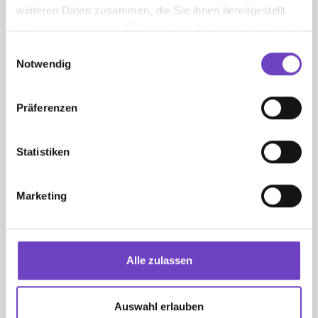
MEHR ALS LESEN
weiteren Daten zusammen, die Sie ihnen bereitgestellt
haben oder die sie im Rahmen Ihrer Nutzung der Dienste
gesammelt haben.
Einwilligungsauswahl
Konflikt im Nahen Osten
Notwendig
Im Jugend­ma­gazin Spot erklären wir
alters­ge­recht die Hinter­gründe dieses
Konflikts. Vorab zu lesen auf cyber-
Präferenzen
spot.
SPOT
Statistiken
Dilemmageschichten
Marketing
Unsere Dilem­ma­ge­schichten regen
zum Nach­denken an und vermit­teln
Werte anhand lebens­naher Erzäh­
lungen.
Alle zulassen
WERTEBILDUNG
Auswahl erlauben