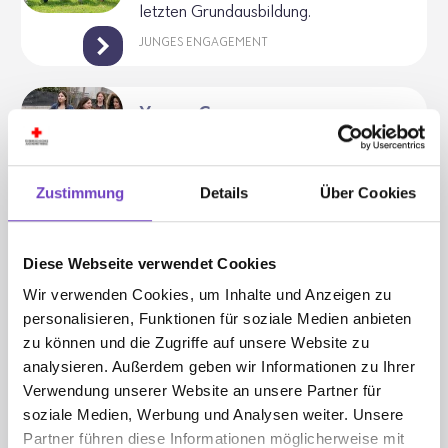
letzten Grund­aus­bil­dung.
JUNGES ENGAGEMENT
Young Carers
Young Carers sind Kinder und Jugend­
liche unter 18 Jahre, die regel­mäßig
Verant­wor­tung für die Pflege oder
Zustimmung
Details
Über Cookies
Betreuung von Fami­li­en­mit­glie­dern
über­nehmen.
JUNGE PFLEGE
Diese Webseite verwendet Cookies
Wir verwenden Cookies, um Inhalte und Anzeigen zu
personalisieren, Funktionen für soziale Medien anbieten
Bestellung Schülerzeitschriften
zu können und die Zugriffe auf unsere Website zu
2026/27
analysieren. Außerdem geben wir Informationen zu Ihrer
Hier kommst du zur Bestel­lung der
Verwendung unserer Website an unsere Partner für
"Mehr als Lesen"-Zeit­schriften für das
soziale Medien, Werbung und Analysen weiter. Unsere
Schul­jahr 2026/27.
Partner führen diese Informationen möglicherweise mit