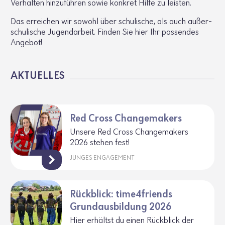
Verhalten hinzu­führen sowie konkret Hilfe zu leisten.
Das errei­chen wir sowohl über schu­li­sche, als auch außer­
schu­li­sche Jugend­ar­beit. Finden Sie hier Ihr passendes
Angebot!
AKTU­ELLES
Red Cross Changemakers
Unsere Red Cross Chan­ge­ma­kers
2026 stehen fest!
JUNGES ENGAGEMENT
Rückblick: time4friends
Grundausbildung 2026
Hier erhältst du einen Rück­blick der