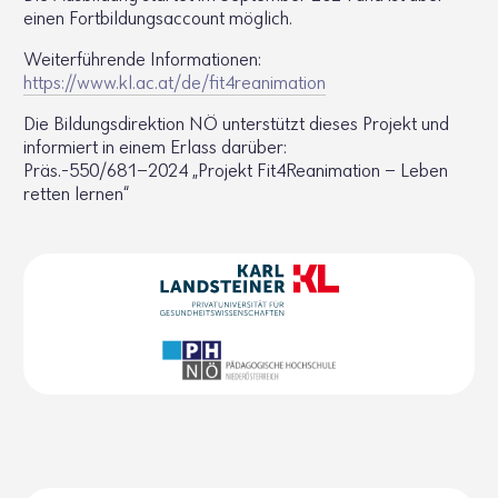
einen Fort­bil­dungs­ac­count möglich.
Weiter­füh­rende Infor­ma­tionen:
https://​www.​kl.​ac.​at/​de/​fit​4rea​nima​tion
Die Bildungs­di­rek­tion NÖ unter­stützt dieses Projekt und
infor­miert in einem Erlass darüber:
Präs.-550/681-2024 „Projekt Fit4­Re­ani­ma­tion – Leben
retten lernen“