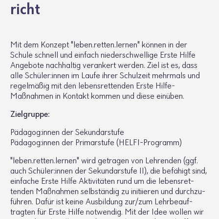
richt
Mit dem Konzept "leben.​retten.​lernen" können in der
Schule schnell und einfach nieder­schwel­lige Erste Hilfe
Ange­bote nach­haltig veran­kert werden. Ziel ist es, dass
alle Schüler:innen im Laufe ihrer Schul­zeit mehr­mals und
regel­mäßig mit den lebens­ret­tenden Erste Hilfe-
Maßnahmen in Kontakt kommen und diese einüben.
Ziel­gruppe:
Pädagog:innen der Sekun­dar­stufe
Pädagog:innen der Primar­stufe (HELFI-Programm)
"leben.​retten.​lernen" wird getragen von Lehrenden (ggf.
auch Schüler:innen der Sekun­dar­stufe II), die befä­higt sind,
einfache Erste Hilfe Akti­vi­täten rund um die lebens­ret­
tenden Maßnahmen selb­ständig zu initi­ieren und durch­zu­
führen. Dafür ist keine Ausbil­dung zur/zum Lehr­be­auf­
tragten für Erste Hilfe notwendig. Mit der Idee wollen wir