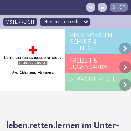
Zugriffstaste
Zum Inhalt
[1]
SHOP
ÖSTERREICH
KINDERGARTEN,
SCHULE &
LERNEN
FREIZEIT &
JUGENDARBEIT
SERVICEBEREICH
leben.​retten.​lernen im Unter­