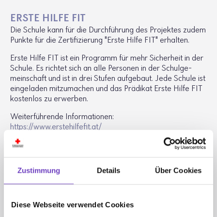
ERSTE HILFE FIT
Die Schule kann für die Durch­füh­rung des Projektes zudem
Punkte für die Zerti­fi­zie­rung "Erste Hilfe FIT" erhalten.
Erste Hilfe FIT ist ein Programm für mehr Sicher­heit in der
Schule. Es richtet sich an alle Personen in der Schul­ge­
mein­schaft und ist in drei Stufen aufge­baut. Jede Schule ist
einge­laden mitzu­ma­chen und das Prädikat Erste Hilfe FIT
kostenlos zu erwerben.
Weiter­füh­rende Infor­ma­tionen:
https://​www.​ers​tehi​lfef​it.​at/
FIT4­RE­ANI­MA­TION
Zustimmung
Details
Über Cookies
Laien­re­ani­ma­tion: Ein Schlüssel zur Rettung von Leben
Der plötz­liche Herztod ist derzeit welt­weit die häufigste
Todes­ur­sache, in Öster­reich versterben jähr­lich mehr als
Diese Webseite verwendet Cookies
10.000 Menschen daran. Statis­tiken/Unter­su­chungen