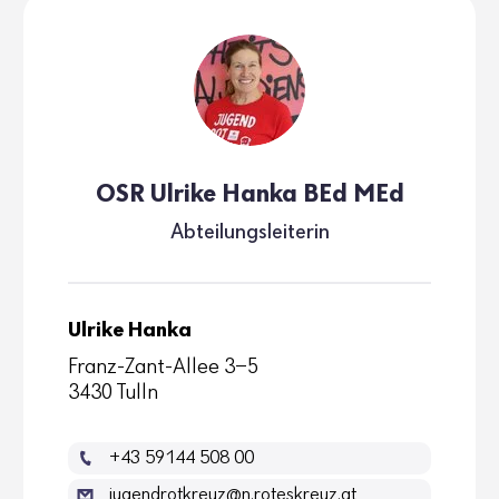
OSR Ulrike Hanka BEd MEd
Abtei­lungs­lei­terin
Ulrike Hanka
Franz-Zant-Allee 3-5
3430 Tulln
+43 59144 508 00
jugendrotkreuz@n.roteskreuz.at