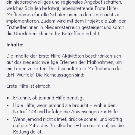
ein nieder­schwel­liges und regio­nales Angebot schaffen,
welches Schulen befä­higt, lebens­ret­tende Erste Hilfe-
Maßnahmen für alle Schüler:innen in den Unter­richt zu
imple­men­tieren. Zudem wird mit dem Projekt die Zahl der
Erst­helfer:innen in Nieder­ös­ter­reich gestei­gert und somit
die Über­le­bens­chance für Betrof­fene erhöht.
Inhalte:
Die Inhalte der Erste Hilfe Akti­vi­täten beschränken sich
auf das nieder­schwel­lige Erlernen der Maßnahmen, um
ein Leben zu retten. Das beinhaltet die Maßnahmen des
„EH-Würfels“. Die Kern­aus­sagen sind:
Erste Hilfe ist einfach.
Erkenne, ob jemand Hilfe benö­tigt.
Hole Hilfe, wenn jemand sie braucht – wähle den
Notruf 144 und befolge die Anwei­sungen zur Hilfe.
Wenn jemand nicht atmet, drücke schnell und kräftig
auf die Mitte des Brust­korbes – höre nicht auf, bis die
Rettung da ist.