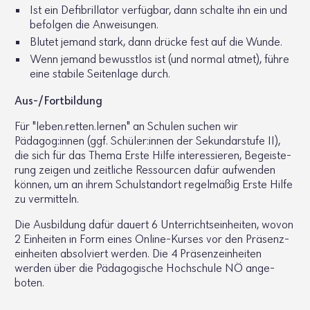
Ist ein Defi­bril­lator verfügbar, dann schalte ihn ein und
befolgen die Anwei­sungen.
Blutet jemand stark, dann drücke fest auf die Wunde.
Wenn jemand bewusstlos ist (und normal atmet), führe
eine stabile Seiten­lage durch.
Aus-/Fort­bil­dung
Für "leben.​retten.​lernen" an Schulen suchen wir
Pädagog:innen (ggf. Schüler:innen der Sekun­dar­stufe II),
die sich für das Thema Erste Hilfe inter­es­sieren, Begeis­te­
rung zeigen und zeit­liche Ressourcen dafür aufwenden
können, um an ihrem Schul­standort regel­mäßig Erste Hilfe
zu vermit­teln.
Die Ausbil­dung dafür dauert 6 Unter­richts­ein­heiten, wovon
2 Einheiten in Form eines Online-Kurses vor den Präsenz­
ein­heiten absol­viert werden. Die 4 Präsenz­ein­heiten
werden über die Pädago­gi­sche Hoch­schule NÖ ange­
boten.