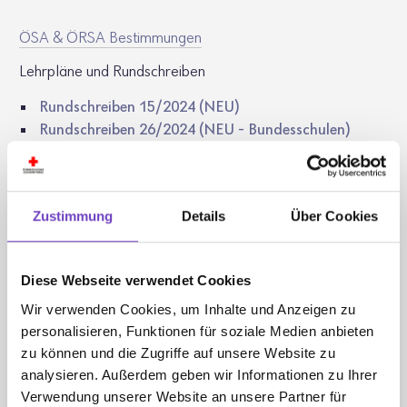
ÖSA & ÖRSA Bestim­mungen
Lehr­pläne und Rund­schreiben
Rund­schreiben 15/2024 (NEU)
Rund­schreiben 26/2024 (NEU - Bundes­schulen)
Rund­schreiben 22/2019
Orga­ni­sa­to­ri­sche Richt­li­nien
für den Unter­richt im Gegen­stand Bewe­gung und Sport
ersetzt RS 18/2018
(außer Kraft)
Rund­schreiben 13/2019 (Medi­ka­men­ten­ver­ab­rei­
Zustimmung
Details
Über Cookies
chung)
Enwurf Lehr­plan Sekun­dar­stufe 1
Lehr­plan Volks­schule
Diese Webseite verwendet Cookies
Rund­schreiben 29/2008
Wir verwenden Cookies, um Inhalte und Anzeigen zu
RS 17/2014 Richt­li­nien für die Durch­füh­rung von
personalisieren, Funktionen für soziale Medien anbieten
bewe­gungs­er­zieh­li­chen SVA.... ersetzt RS 1/2009
zu können und die Zugriffe auf unsere Website zu
Erlass Medi­ka­men­ten­ver­ab­rei­chung
analysieren. Außerdem geben wir Informationen zu Ihrer
Schwimm­un­ter­richt Muslime
Verwendung unserer Website an unsere Partner für