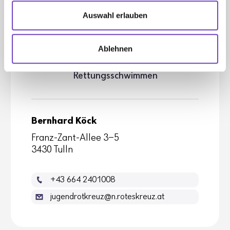
Auswahl erlauben
Bern­hard Köck
Ablehnen
Landes­re­fe­rent für Schwimmen- und
Rettungs­schwimmen
Bernhard Köck
Franz-Zant-Allee 3-5
3430 Tulln
+43 664 2401008
jugendrotkreuz@n.roteskreuz.at