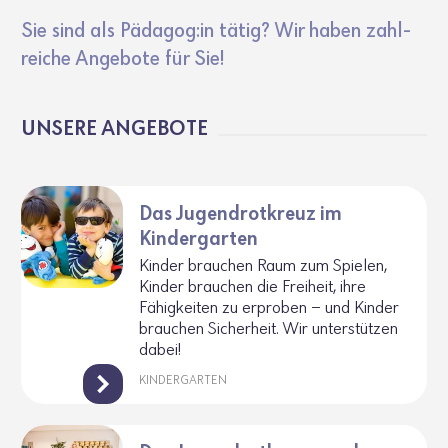
Sie sind als Pädagog:in tätig? Wir haben zahl­
reiche Ange­bote für Sie!
UNSERE ANGE­BOTE
Das Jugendrotkreuz im
Kindergarten
Kinder brau­chen Raum zum Spielen,
Kinder brau­chen die Frei­heit, ihre
Fähig­keiten zu erproben – und Kinder
brau­chen Sicher­heit. Wir unter­stützen
dabei!
KINDERGARTEN