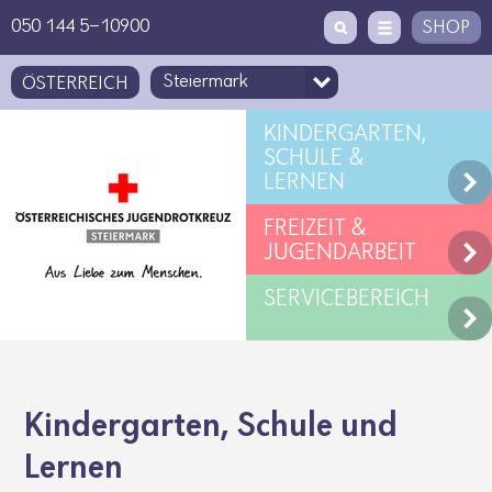
Zugriffstaste
Zum Inhalt
[1]
050 144 5-10900
SHOP
ÖSTERREICH
KINDERGARTEN,
SCHULE &
LERNEN
FREIZEIT &
JUGENDARBEIT
SERVICEBEREICH
Kinder­garten, Schule und
Lernen