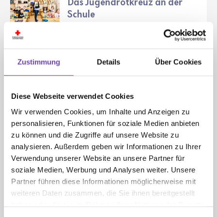
Das Jugendrotkreuz an der
Schule
Wir unter­stützen Sie als
Pädagogig:innen dabei die sozialen
Kompe­tenzen von Kindern und
Jugend­li­chen zu fördern. Finden Sie
Zustimmung
Details
Über Cookies
hier alle Ange­bote, Mate­ria­lien und
Aktionen des Jugend­rot­kreuzes!
SCHULE
Diese Webseite verwendet Cookies
Wir verwenden Cookies, um Inhalte und Anzeigen zu
personalisieren, Funktionen für soziale Medien anbieten
Lernangebote des
zu können und die Zugriffe auf unsere Website zu
Jugendrotkreuzes
analysieren. Außerdem geben wir Informationen zu Ihrer
Wir unter­stützen beim Lesen und
Verwendung unserer Website an unsere Partner für
Lernen.
soziale Medien, Werbung und Analysen weiter. Unsere
LERNEN
Partner führen diese Informationen möglicherweise mit
weiteren Daten zusammen, die Sie ihnen bereitgestellt
haben oder die sie im Rahmen Ihrer Nutzung der Dienste
gesammelt haben.