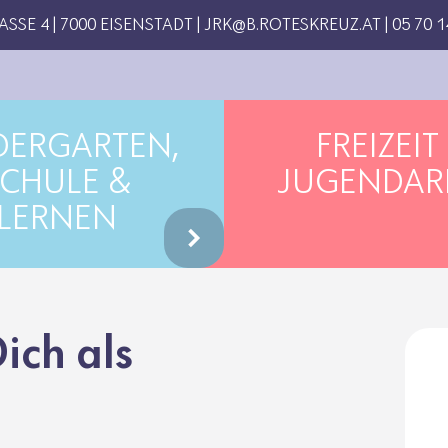
E 4 | 7000 EISENSTADT |
JRK@B.ROTESKREUZ.AT
|
05 70 
DERGARTEN,
FREIZEIT
CHULE &
JUGENDAR
LERNEN
ich als