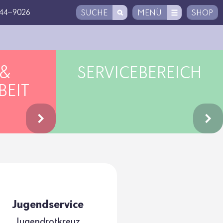
144-9026
SUCHE
MENÜ
SHOP
 &
SERVICEBEREICH
BEIT
Jugend­ser­vice
Jugend­rot­kreuz