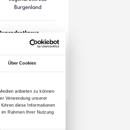
Burgen­land
Jugendrotkreuz
Burgenland
Henri-Dunant-Straße 4
7000 Eisenstadt
Über Cookies
+43 5 70 144-9026
jrk@b.roteskreuz.at
 Medien anbieten zu können
hrer Verwendung unserer
 führen diese Informationen
ie im Rahmen Ihrer Nutzung
mmercamps