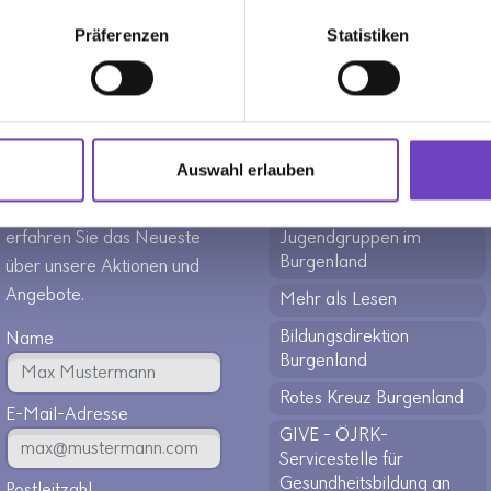
Präferenzen
Statistiken
NEWSLETTER
HÄUFIG GESUCHT
Melden Sie sich jetzt für den
Kontakte
Newsletter des
JRK Shop
Auswahl erlauben
Österreichischen
Downloads
Jugendrotkreuzes an und
erfahren Sie das Neueste
Jugendgruppen im
Burgenland
über unsere Aktionen und
Angebote.
Mehr als Lesen
Bildungsdirektion
Name
Burgenland
Rotes Kreuz Burgenland
E-Mail-Adresse
GIVE - ÖJRK-
Servicestelle für
Gesundheitsbildung an
Postleitzahl