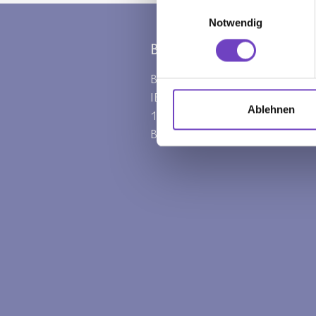
Einwilligungsauswahl
Notwendig
BANKVERBINDUNG
Bank Burgenland
IBAN: AT78 5100 0910
Ablehnen
1900 9100
BIC: EHBBAT2E