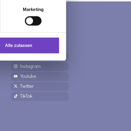
Marketing
ÖSTERREICHISCHES
JUGENDROTKREUZ
IN DEN SOZIALEN
NETZWERKEN
Alle zulassen
Facebook
Instagram
Youtube
Twitter
TikTok