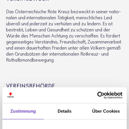
Das Öster­rei­chi­sche Rote Kreuz bezweckt in seiner natio­
nalen und inter­na­tio­nalen Tätig­keit, mensch­li­ches Leid
überall und jeder­zeit zu verhüten und zu lindern. Es ist
bestrebt, Leben und Gesund­heit zu schützen und der
Würde des Menschen Achtung zu verschaffen. Es fördert
gegen­sei­tiges Verständnis, Freund­schaft, Zusam­men­ar­beit
und einen dauer­haften Frieden unter allen Völkern gemäß
den Grund­sätzen der inter­na­tio­nalen Rotkreuz- und
Rothalb­mond­be­we­gung.
VEREINS­BE­HÖRDE
Bundes­po­li­zei­di­rek­tion Wien
Büro für Vereins-, Versamm­lungs- und Medi­en­rechts­an­ge­
Zustimmung
Details
Über Cookies
le­gen­heiten
Schot­ten­ring 7-9
1010 Wien