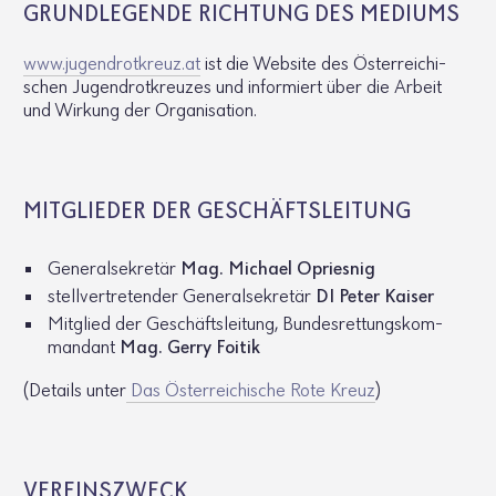
GRUND­LE­GENDE RICH­TUNG DES MEDIUMS
www.​jug​endr​otkr​euz.​at
ist die Website des Öster­rei­chi­
schen Jugend­rot­kreuzes und infor­miert über die Arbeit
und Wirkung der Orga­ni­sa­tion.
MITGLIEDER DER GESCHÄFTS­LEI­TUNG
Gene­ral­se­kretär
Mag. Michael Opriesnig
stell­ver­tre­tender Gene­ral­se­kretär
DI Peter Kaiser
Mitglied der Geschäfts­lei­tung, Bundes­ret­tungs­kom­
man­dant
Mag. Gerry Foitik
(Details unter
Das Öster­rei­chi­sche Rote Kreuz
)
VEREINS­ZWECK