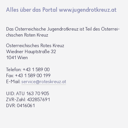
Alles über das Portal www.​jug​endr​otkr​euz.​at
Das Öster­rei­chi­sche Jugend­rot­kreuz ist Teil des Öster­rei­
chi­schen Roten Kreuz
Öster­rei­chi­sches Rotes Kreuz
Wiedner Haupt­straße 32
1041 Wien
Telefon: +43 1 589 00
Fax: +43 1 589 00 199
E-Mail:
service@​roteskreuz.​at
UID: ATU 163 70 905
ZVR-Zahl: 432857691
DVR: 0416061