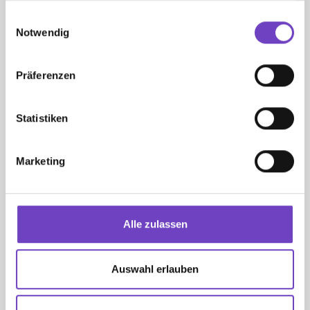
gesammelt haben.
Einwilligungsauswahl
Notwendig
Präferenzen
Space
Statistiken
AB DER 5. SCHUL­STUFE
Marketing
Jeden Monat eine Zeit­schrift (Herbst­aus­
gabe Sept./Okt.)
2 Lite­ra­tur­ma­ga­zine: "Lese­star" im Nov. und
April
Alle zulassen
2 Wissens­hefte im Dez. und März
www.​cyber-​space.​at
,
die multi­me­diale
Website für den digi­talen Unter­richt
Auswahl erlauben
ergän­zendes Online-Unter­richts­ma­te­rial
Mehr Infor­ma­tionen