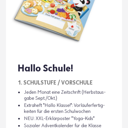
Hallo Schule!
1. SCHUL­STUFE / VORSCHULE
Jeden Monat eine Zeit­schrift (Herbst­aus­
gabe Sept./Okt.)
Extra­heft "Hallo Klasse!": Vorläufer­fer­tig­
keiten für die ersten Schul­wo­chen
NEU: XXL-Erklär­poster "Yoga-Kids"
Sozialer Advent­ka­lender für die Klasse