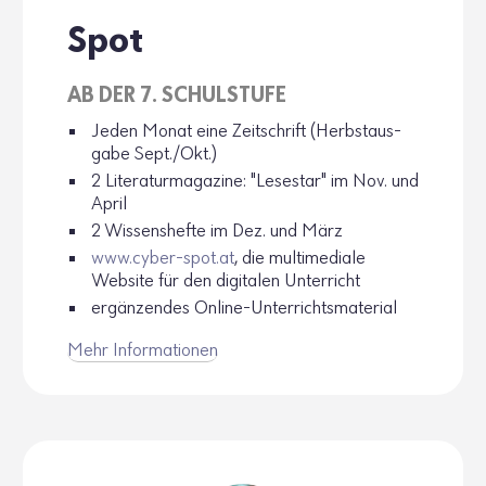
Spot
AB DER 7. SCHUL­STUFE
Jeden Monat eine Zeit­schrift (Herbst­aus­
gabe Sept./Okt.)
2 Lite­ra­tur­ma­ga­zine: "Lese­star" im Nov. und
April
2 Wissens­hefte im Dez. und März
www.​cyber-​spot.​at
, die multi­me­diale
Website für den digi­talen Unter­richt
ergän­zendes Online-Unter­richts­ma­te­rial
Mehr Infor­ma­tionen