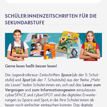
SCHÜLER:INNENZEITSCHRIFTEN FÜR DIE
SEKUNDARSTUFE
Gerne lesen heißt besser lesen!
Die Jugend­rot­kreuz-Zeit­schriften
Space
(ab der 5. Schul­
stufe) und
Spot
(ab der 7. Schul­stufe) aus der Reihe „Mehr
als Lesen“ laden Schüler:innen ein, sich auf das
Lesen zum
Vergnügen
und
zum Infor­ma­ti­ons­ge­winn
einzu­lassen.
cyber­SPACE und cyber­SPOT sind die digi­talen Erwei­te­
rungen zu Space und Spot, in die Ihre Schüler:innen ab
heuer noch einfa­cher eintau­chen können. Das digi­tale