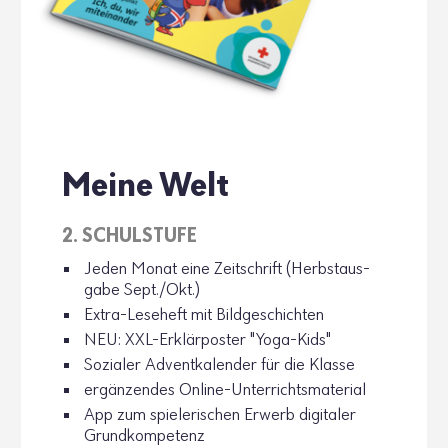
Meine Welt
2. SCHUL­STUFE
Jeden Monat eine Zeit­schrift (Herbst­aus­
gabe Sept./Okt.)
Extra-Lese­heft mit Bild­ge­schichten
NEU: XXL-Erklär­poster "Yoga-Kids"
Sozialer Advent­ka­lender für die Klasse
ergän­zendes Online-Unter­richts­ma­te­rial
App zum spie­le­ri­schen Erwerb digi­taler
Grund­kom­pe­tenz