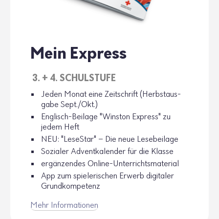
Mein Express
3. + 4. SCHUL­STUFE
Jeden Monat eine Zeit­schrift (Herbst­aus­
gabe Sept./Okt.)
Englisch-Beilage "Winston Express" zu
jedem Heft
NEU: "Lese­Star" – Die neue Lese­bei­lage
Sozialer Advent­ka­lender für die Klasse
ergän­zendes Online-Unter­richts­ma­te­rial
App zum spie­le­ri­schen Erwerb digi­taler
Grund­kom­pe­tenz
Mehr Infor­ma­tionen