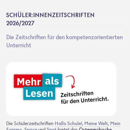
SCHÜLER:INNEN­ZEIT­SCHRIFTEN
2026/2027
Die Zeit­schriften für den kompe­tenz­ori­en­tierten
Unter­richt
Die Schülerzeitschriften
Hallo Schule!
,
Meine Welt
,
Mein
Express
,
Space
und
Spot
bietet das
Österreichische