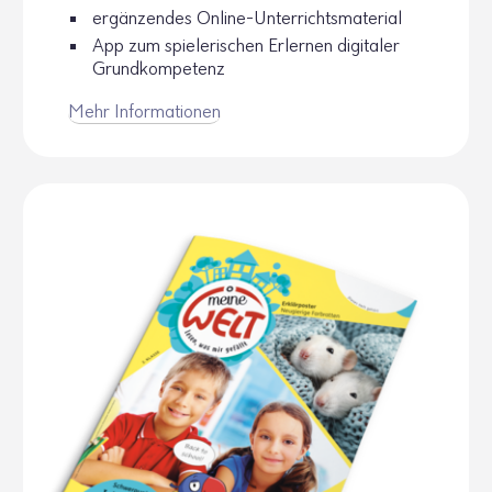
ergän­zendes Online-Unter­richts­ma­te­rial
App zum spie­le­ri­schen Erlernen digi­taler
Grund­kom­pe­tenz
Mehr Infor­ma­tionen