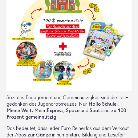
Soziales Enga­ge­ment und Gemein­nüt­zig­keit sind die Leit­
ge­danken des Jugend­rot­kreuzes. Nur
Hallo Schule!,
Meine Welt, Mein Express, Space
und
Spot
sind
zu 100
Prozent gemein­nützig.
Das bedeutet, dass jeder Euro Rein­erlös aus dem Verkauf
der Abos
zur Gänze
in huma­ni­täre Bildung und Lese­för­