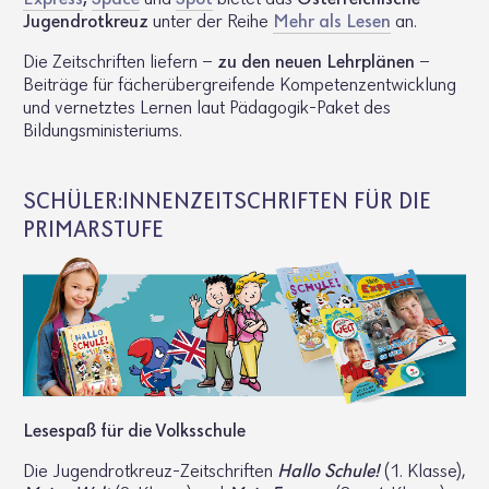
Jugendrotkreuz
unter der Reihe
Mehr als Lesen
an.
Die Zeitschriften liefern –
zu den neuen Lehrplänen
–
Beiträge für fächerübergreifende Kompetenzentwicklung
und vernetztes Lernen laut Pädagogik-Paket des
Bildungsministeriums.
SCHÜLER:INNENZEITSCHRIFTEN FÜR DIE
PRIMARSTUFE
Lese­spaß für die Volks­schule
Die Jugend­rot­kreuz-Zeit­schriften
Hallo Schule!
(1. Klasse),