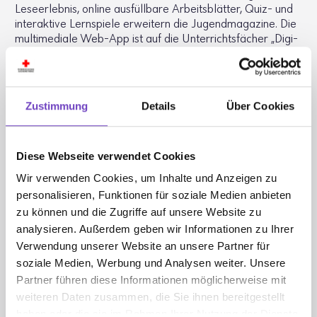
Lese­er­lebnis, online ausfüll­bare Arbeits­blätter, Quiz- und
inter­ak­tive Lern­spiele erwei­tern die Jugend­ma­ga­zine. Die
multi­me­diale Web-App ist auf die Unter­richts­fä­cher „Digi­
tale Grund­bil­dung“ und „Deutsch“ abge­stimmt.
Alle Infor­ma­tionen gibt es hier!
Zustimmung
Details
Über Cookies
Diese Webseite verwendet Cookies
Wir verwenden Cookies, um Inhalte und Anzeigen zu
personalisieren, Funktionen für soziale Medien anbieten
zu können und die Zugriffe auf unsere Website zu
analysieren. Außerdem geben wir Informationen zu Ihrer
Verwendung unserer Website an unsere Partner für
soziale Medien, Werbung und Analysen weiter. Unsere
Partner führen diese Informationen möglicherweise mit
weiteren Daten zusammen, die Sie ihnen bereitgestellt
haben oder die sie im Rahmen Ihrer Nutzung der Dienste