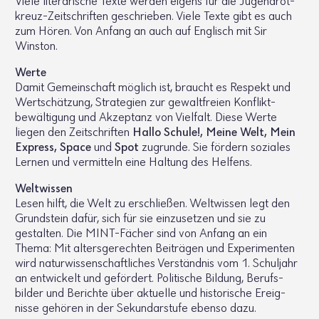
Viele lite­ra­ri­sche Texte werden eigens für die Jugend­rot­
kreuz-Zeit­schriften geschrieben. Viele Texte gibt es auch
zum Hören. Von Anfang an auch auf Englisch mit Sir
Winston.
Werte
Damit Gemein­schaft möglich ist, braucht es Respekt und
Wert­schät­zung, Stra­te­gien zur gewalt­freien Konflikt­
bewältigung und Akzep­tanz von Viel­falt. Diese Werte
liegen den Zeit­schriften
Hallo Schule!, Meine Welt, Mein
Express, Space
und
Spot
zugrunde. Sie fördern soziales
Lernen und vermit­teln eine Haltung des Helfens.
Welt­wissen
Lesen hilft, die Welt zu erschließen. Welt­wissen legt den
Grund­stein dafür, sich für sie einzu­setzen und sie zu
gestalten. Die MINT-Fächer sind von Anfang an ein
Thema: Mit alters­ge­rechten Beiträgen und Expe­ri­menten
wird natur­wis­sen­schaft­li­ches Verständnis vom 1. Schul­jahr
an entwi­ckelt und geför­dert. Poli­ti­sche Bildung, Berufs­
bilder und Berichte über aktu­elle und histo­ri­sche Ereig­
nisse gehören in der Sekun­dar­stufe ebenso dazu.