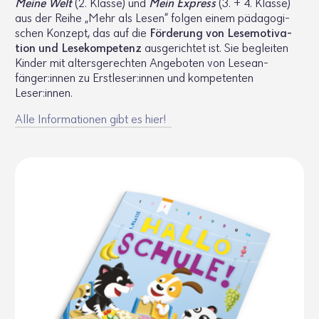
Meine Welt
(2. Klasse) und
Mein Express
(3. + 4. Klasse)
aus der Reihe „Mehr als Lesen“ folgen einem pädago­gi­
schen Konzept, das auf die
Förde­rung von Lese­mo­ti­va­
tion und Lese­kom­pe­tenz
ausge­richtet ist. Sie begleiten
Kinder mit alters­ge­rechten Ange­boten von Lese­an­
fänger:innen zu Erst­leser:innen und kompe­tenten
Leser:innen.
Alle Infor­ma­tionen gibt es hier!