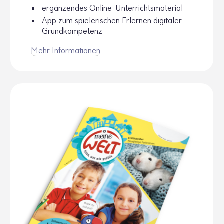
ergän­zendes Online-Unter­richts­ma­te­rial
App zum spie­le­ri­schen Erlernen digi­taler
Grund­kom­pe­tenz
Mehr Infor­ma­tionen