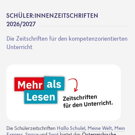
SCHÜLER:INNEN­ZEIT­SCHRIFTEN
2026/2027
Die Zeit­schriften für den kompe­tenz­ori­en­tierten
Unter­richt
Die Schülerzeitschriften
Hallo Schule!
,
Meine Welt
,
Mein
Express
,
Space
und
Spot
bietet das
Österreichische