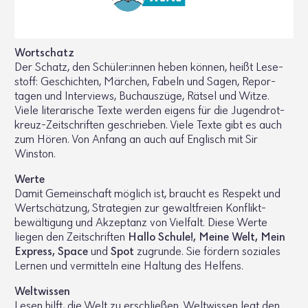
Wort­schatz
Der Schatz, den Schüler:innen heben können, heißt Lese­
stoff: Geschichten, Märchen, Fabeln und Sagen, Repor­
tagen und Inter­views, Buch­aus­züge, Rätsel und Witze.
Viele lite­ra­ri­sche Texte werden eigens für die Jugend­rot­
kreuz-Zeit­schriften geschrieben. Viele Texte gibt es auch
zum Hören. Von Anfang an auch auf Englisch mit Sir
Winston.
Werte
Damit Gemein­schaft möglich ist, braucht es Respekt und
Wert­schät­zung, Stra­te­gien zur gewalt­freien Konflikt­
bewältigung und Akzep­tanz von Viel­falt. Diese Werte
liegen den Zeit­schriften
Hallo Schule!, Meine Welt, Mein
Express, Space
und
Spot
zugrunde. Sie fördern soziales
Lernen und vermit­teln eine Haltung des Helfens.
Welt­wissen
Lesen hilft, die Welt zu erschließen. Welt­wissen legt den