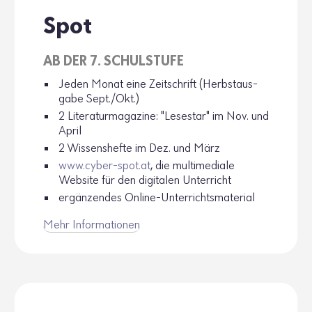
Spot
AB DER 7. SCHUL­STUFE
Jeden Monat eine Zeit­schrift (Herbst­aus­
gabe Sept./Okt.)
2 Lite­ra­tur­ma­ga­zine: "Lese­star" im Nov. und
April
2 Wissens­hefte im Dez. und März
www.​cyber-​spot.​at
, die multi­me­diale
Website für den digi­talen Unter­richt
ergän­zendes Online-Unter­richts­ma­te­rial
Mehr Infor­ma­tionen