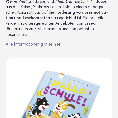
Meine Welt
(2. Klasse) und
Mein Express
(3. + 4. Klasse)
aus der Reihe „Mehr als Lesen“ folgen einem pädago­gi­
schen Konzept, das auf die
Förde­rung von Lese­mo­ti­va­
tion und Lese­kom­pe­tenz
ausge­richtet ist. Sie begleiten
Kinder mit alters­ge­rechten Ange­boten von Lese­an­
fänger:innen zu Erst­leser:innen und kompe­tenten
Leser:innen.
Alle Infor­ma­tionen gibt es hier!