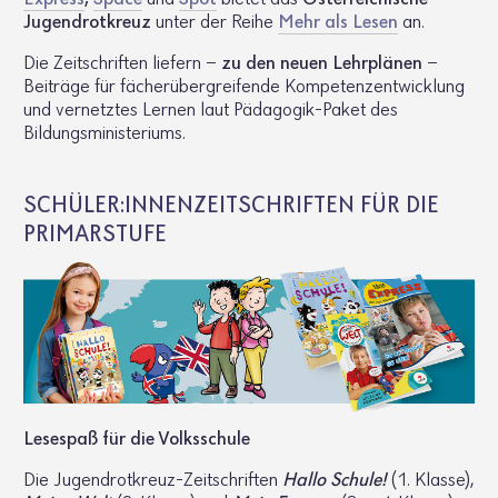
Jugendrotkreuz
unter der Reihe
Mehr als Lesen
an.
Die Zeitschriften liefern –
zu den neuen Lehrplänen
–
Beiträge für fächerübergreifende Kompetenzentwicklung
und vernetztes Lernen laut Pädagogik-Paket des
Bildungsministeriums.
SCHÜLER:INNENZEITSCHRIFTEN FÜR DIE
PRIMARSTUFE
Lese­spaß für die Volks­schule
Die Jugend­rot­kreuz-Zeit­schriften
Hallo Schule!
(1. Klasse),