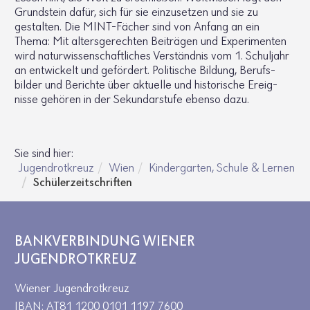
Grund­stein dafür, sich für sie einzu­setzen und sie zu
gestalten. Die MINT-Fächer sind von Anfang an ein
Thema: Mit alters­ge­rechten Beiträgen und Expe­ri­menten
wird natur­wis­sen­schaft­li­ches Verständnis vom 1. Schul­jahr
an entwi­ckelt und geför­dert. Poli­ti­sche Bildung, Berufs­
bilder und Berichte über aktu­elle und histo­ri­sche Ereig­
nisse gehören in der Sekun­dar­stufe ebenso dazu.
Sie sind hier:
Jugendrotkreuz
Wien
Kindergarten, Schule & Lernen
Schülerzeitschriften
BANKVERBINDUNG WIENER
JUGENDROTKREUZ
Wiener Jugendrotkreuz
IBAN: AT81 1200 0101 1197 7600