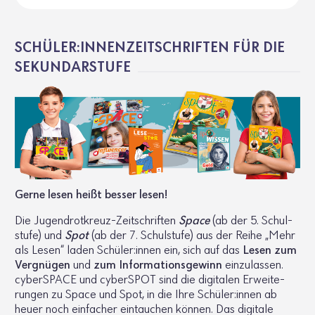
SCHÜLER:INNENZEITSCHRIFTEN FÜR DIE
SEKUNDARSTUFE
Gerne lesen heißt besser lesen!
Die Jugend­rot­kreuz-Zeit­schriften
Space
(ab der 5. Schul­
stufe) und
Spot
(ab der 7. Schul­stufe) aus der Reihe „Mehr
als Lesen“ laden Schüler:innen ein, sich auf das
Lesen zum
Vergnügen
und
zum Infor­ma­ti­ons­ge­winn
einzu­lassen.
cyber­SPACE und cyber­SPOT sind die digi­talen Erwei­te­
rungen zu Space und Spot, in die Ihre Schüler:innen ab
heuer noch einfa­cher eintau­chen können. Das digi­tale