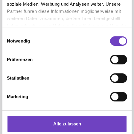
soziale Medien, Werbung und Analysen weiter. Unsere
Partner führen diese Informationen möglicherweise mit
weiteren Daten zusammen, die Sie ihnen bereitgestellt
haben oder die sie im Rahmen Ihrer Nutzung der Dienste
gesammelt haben.
Einwilligungsauswahl
Notwendig
Space
Präferenzen
AB DER 5. SCHUL­STUFE
Jeden Monat eine Zeit­schrift (Herbst­aus­
gabe Sept./Okt.)
Statistiken
2 Lite­ra­tur­ma­ga­zine: "Lese­star" im Nov. und
April
Marketing
2 Wissens­hefte im Dez. und März
www.​cyber-​space.​at
,
die multi­me­diale
Website für den digi­talen Unter­richt
ergän­zendes Online-Unter­richts­ma­te­rial
Alle zulassen
Mehr Infor­ma­tionen