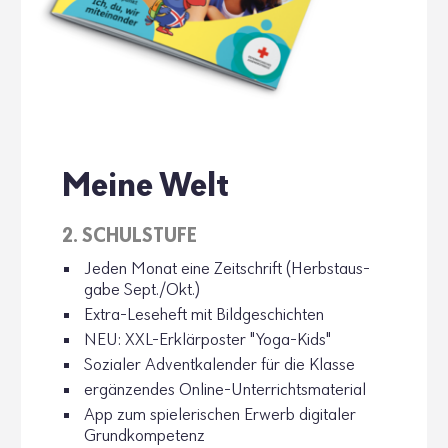
Meine Welt
2. SCHUL­STUFE
Jeden Monat eine Zeit­schrift (Herbst­aus­
gabe Sept./Okt.)
Extra-Lese­heft mit Bild­ge­schichten
NEU: XXL-Erklär­poster "Yoga-Kids"
Sozialer Advent­ka­lender für die Klasse
ergän­zendes Online-Unter­richts­ma­te­rial
App zum spie­le­ri­schen Erwerb digi­taler
Grund­kom­pe­tenz