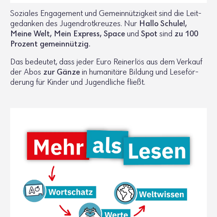
Soziales Enga­ge­ment und Gemein­nüt­zig­keit sind die Leit­
ge­danken des Jugend­rot­kreuzes. Nur
Hallo Schule!,
Meine Welt, Mein Express, Space
und
Spot
sind
zu 100
Prozent gemein­nützig.
Das bedeutet, dass jeder Euro Rein­erlös aus dem Verkauf
der Abos
zur Gänze
in huma­ni­täre Bildung und Lese­för­
de­rung für Kinder und Jugend­liche fließt.