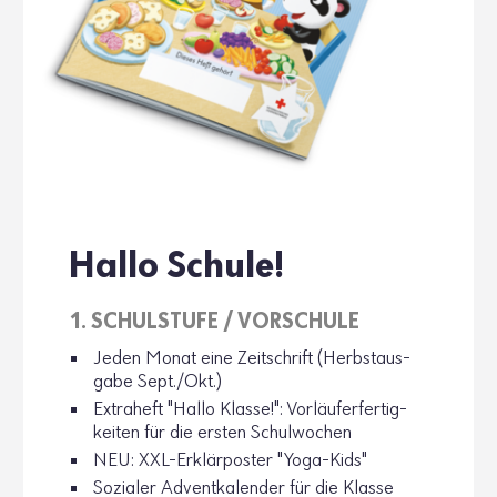
Hallo Schule!
1. SCHUL­STUFE / VORSCHULE
Jeden Monat eine Zeit­schrift (Herbst­aus­
gabe Sept./Okt.)
Extra­heft "Hallo Klasse!": Vorläufer­fer­tig­
keiten für die ersten Schul­wo­chen
NEU: XXL-Erklär­poster "Yoga-Kids"
Sozialer Advent­ka­lender für die Klasse