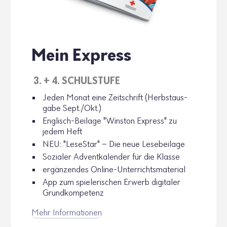
Mein Express
3. + 4. SCHUL­STUFE
Jeden Monat eine Zeit­schrift (Herbst­aus­
gabe Sept./Okt.)
Englisch-Beilage "Winston Express" zu
jedem Heft
NEU: "Lese­Star" – Die neue Lese­bei­lage
Sozialer Advent­ka­lender für die Klasse
ergän­zendes Online-Unter­richts­ma­te­rial
App zum spie­le­ri­schen Erwerb digi­taler
Grund­kom­pe­tenz
Mehr Infor­ma­tionen