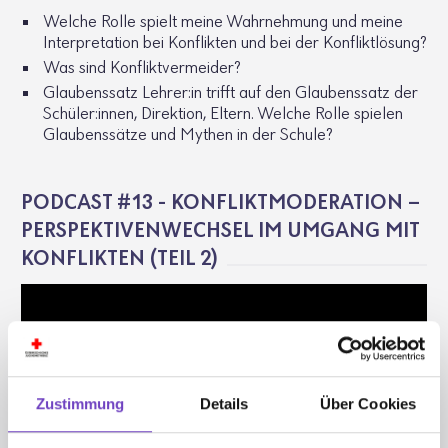
Welche Rolle spielt meine Wahr­neh­mung und meine
Inter­pre­ta­tion bei Konflikten und bei der Konflikt­lö­sung?
Was sind Konflikt­ver­meider?
Glau­bens­satz Lehrer:in trifft auf den Glau­bens­satz der
Schüler:innen, Direk­tion, Eltern. Welche Rolle spielen
Glau­bens­sätze und Mythen in der Schule?
PODCAST #13 - KONFLIKTMODERATION –
PERSPEKTIVENWECHSEL IM UMGANG MIT
KONFLIKTEN (TEIL 2)
Zustimmung
Details
Über Cookies