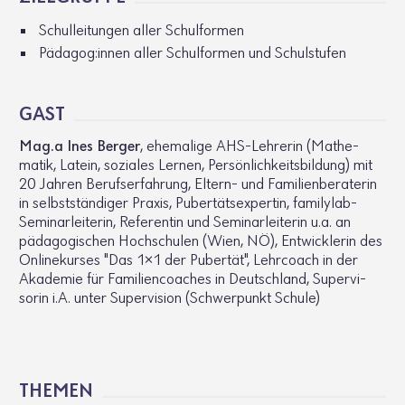
Schul­lei­tungen aller Schul­formen
Pädagog:innen aller Schul­formen und Schul­stufen
GAST
Mag.a Ines Berger
, ehema­lige AHS-Lehrerin (Mathe­
matik, Latein, soziales Lernen, Persön­lich­keits­bil­dung) mit
20 Jahren Berufs­er­fah­rung, Eltern- und Fami­li­en­be­ra­terin
in selbst­stän­diger Praxis, Puber­täts­ex­pertin, fami­lylab-
Semi­nar­lei­terin, Refe­rentin und Semi­nar­lei­terin u.a. an
pädago­gi­schen Hoch­schulen (Wien, NÖ), Entwick­lerin des
Online­kurses "Das 1x1 der Pubertät", Lehr­coach in der
Akademie für Fami­li­en­coa­ches in Deutsch­land, Super­vi­
sorin i.A. unter Super­vi­sion (Schwer­punkt Schule)
THEMEN