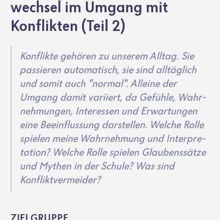
wechsel im Umgang mit
Konflikten (Teil 2)
Konflikte gehören zu unserem Alltag. Sie
passieren auto­ma­tisch, sie sind alltäg­lich
und somit auch "normal". Alleine der
Umgang damit vari­iert, da Gefühle, Wahr­
neh­mungen, Inter­essen und Erwar­tungen
eine Beein­flus­sung darstellen. Welche Rolle
spielen meine Wahr­neh­mung und Inter­pre­
ta­tion? Welche Rolle spielen Glau­bens­sätze
und Mythen in der Schule? Was sind
Konflikt­ver­meider?
ZIEL­GRUPPE