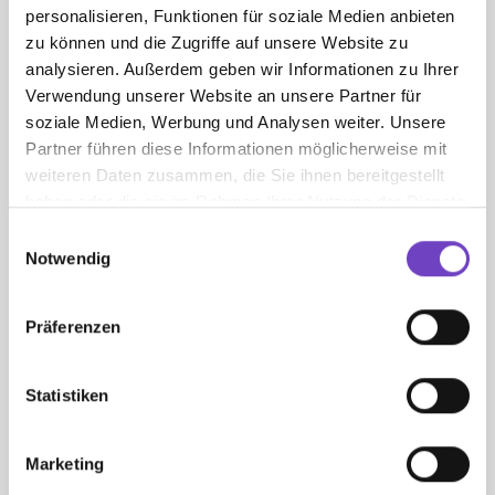
personalisieren, Funktionen für soziale Medien anbieten
Georg Daras MA
zu können und die Zugriffe auf unsere Website zu
analysieren. Außerdem geben wir Informationen zu Ihrer
Jugend­ser­vice | Mentale Gesund­heit |
Verwendung unserer Website an unsere Partner für
Wiener Jugend­rot­kreuz
soziale Medien, Werbung und Analysen weiter. Unsere
Partner führen diese Informationen möglicherweise mit
weiteren Daten zusammen, die Sie ihnen bereitgestellt
haben oder die sie im Rahmen Ihrer Nutzung der Dienste
Georg Daras
gesammelt haben.
Einwilligungsauswahl
Safargasse 4
Notwendig
1030 Wien
Präferenzen
+43 1 79580-8207
georg.daras@wrk.at
Statistiken
Marketing