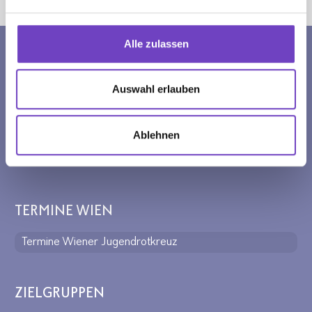
Sie sind hier:
Jugendrotkreuz
Wien
Peers @School
Alle zulassen
BANKVERBINDUNG WIENER
JUGENDROTKREUZ
Auswahl erlauben
Wiener Jugendrotkreuz
IBAN: AT81 1200 0101 1197 7600
Ablehnen
BIC: BKAUATWW
TERMINE WIEN
Termine Wiener Jugendrotkreuz
ZIELGRUPPEN