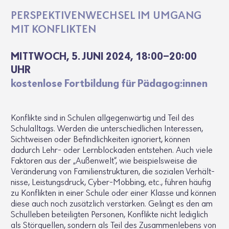
PERSPEK­TI­VEN­WECHSEL IM UMGANG
MIT KONFLIKTEN
MITT­WOCH, 5. JUNI 2024, 18:00-20:00
UHR
kosten­lose Fort­bil­dung für Pädagog:innen
Konflikte sind in Schulen allge­gen­wärtig und Teil des
Schul­all­tags. Werden die unter­schied­li­chen Inter­essen,
Sicht­weisen oder Befind­lich­keiten igno­riert, können
dadurch Lehr- oder Lern­blo­ckaden entstehen. Auch viele
Faktoren aus der „Außen­welt“, wie beispiels­weise die
Verän­de­rung von Fami­li­en­struk­turen, die sozialen Verhält­
nisse, Leis­tungs­druck, Cyber-Mobbing, etc., führen häufig
zu Konflikten in einer Schule oder einer Klasse und können
diese auch noch zusätz­lich verstärken. Gelingt es den am
Schul­leben betei­ligten Personen, Konflikte nicht ledig­lich
als Stör­quellen, sondern als Teil des Zusam­men­le­bens von