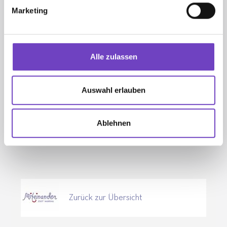
Marketing
+43 1 79 580-8207
mobbing@wrk.at
Alle zulassen
Auswahl erlauben
WEITERE TERMINE
Ablehnen
Zurück zur Übersicht