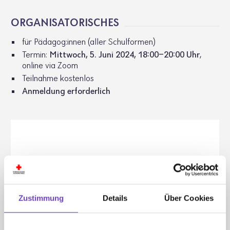
ORGA­NI­SA­TO­RI­SCHES
für Pädagog:innen (aller Schul­formen)
Termin:
Mitt­woch, 5. Juni 2024, 18:00-20:00 Uhr
,
online via Zoom
Teil­nahme kostenlos
Anmel­dung erfor­der­lich
Zustimmung
Details
Über Cookies