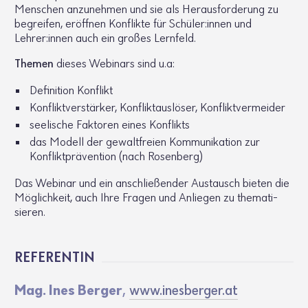
Menschen anzu­nehmen und sie als Heraus­for­de­rung zu
begreifen, eröffnen Konflikte für Schüler:innen und
Lehrer:innen auch ein großes Lern­feld.
Themen
dieses Webi­nars sind u.a:
Defi­ni­tion Konflikt
Konflikt­ver­stärker, Konflikt­aus­löser, Konflikt­ver­meider
seeli­sche Faktoren eines Konflikts
das Modell der gewalt­freien Kommu­ni­ka­tion zur
Konflikt­prä­ven­tion (nach Rosen­berg)
Das Webinar und ein anschlie­ßender Austausch bieten die
Möglich­keit, auch Ihre Fragen und Anliegen zu thema­ti­
sieren.
REFE­RENTIN
Mag. Ines Berger
,
www.​inesberger.​at