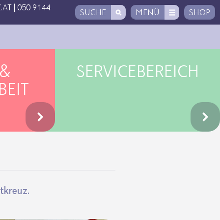
.AT
|
050 9144
SUCHE
MENÜ
SHOP
 &
SERVICEBEREICH
BEIT
t­kreuz.