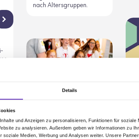
nach Alters­gruppen.
i­
zes
Ne
­
Details
Me
un
Richtlinie zum Kinder-
Cookies
und Jugendschutz
PUB
nhalte und Anzeigen zu personalisieren, Funktionen für soziale
JUGENDSERVICE
Website zu analysieren. Außerdem geben wir Informationen zu I
r soziale Medien, Werbung und Analysen weiter. Unsere Partner