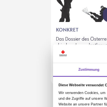
KONKRET
Das Dossier des Öster­re
chi­schen Jugend­rot­kreu
zu huma­ni­tären Themen
unserer Zeit für
Lehrer:innen und Jugend
Zustimmung
grup­pen­leiter:innen.
PUBLIKATION
Diese Webseite verwendet 
Wir verwenden Cookies, um I
und die Zugriffe auf unsere 
Website an unsere Partner fü