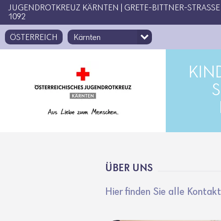
Zugriffstaste
Zum Inhalt
[1]
JUGENDROTKREUZ KÄRNTEN | GRETE-BITTNER-STRASSE 9
1092
ÖSTERREICH
KIN
S
ÜBER UNS
Hier finden Sie alle Kontakt