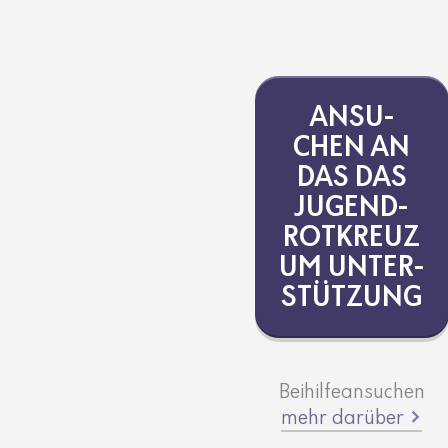
ANSU­
CHEN AN
DAS DAS
JUGEND­
ROT­KREUZ
UM UNTER­
STÜT­ZUNG
Beihilfeansuchen
mehr darüber