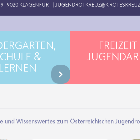
 | 9020 KLAGENFURT |
JUGENDROTKREUZ@K.ROTESKREUZ
DERGARTEN,
FREIZEIT
CHULE &
JUGENDAR
LERNEN
e und Wissens­wertes zum Öster­rei­chi­schen Jugend­ro