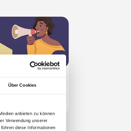
wsletter-Abo
Über Cookies
lden Sie sich jetzt für
seren News­letter an!
LIKATION
 Medien anbieten zu können
hrer Verwendung unserer
 führen diese Informationen