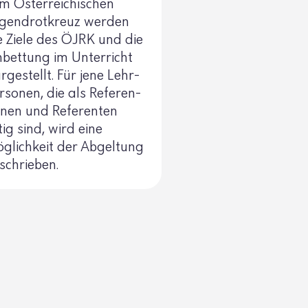
m Öster­rei­chi­schen
gend­rot­kreuz werden
e Ziele des ÖJRK und die
nbet­tung im Unter­richt
rge­stellt. Für jene Lehr­
r­sonen, die als Refe­ren­
nnen und Refe­renten
tig sind, wird eine
glich­keit der Abgel­tung
schrieben.