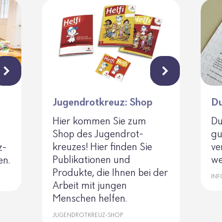
Jugendrotkreuz: Shop
Du
Hier kommen Sie zum
Du
Shop des Jugend­rot­
gu
kreuzes! Hier finden Sie
ve
z­
Publi­ka­tionen und
we
en.
Produkte, die Ihnen bei der
INF
Arbeit mit jungen
Menschen helfen.
JUGENDROTKREUZ-SHOP