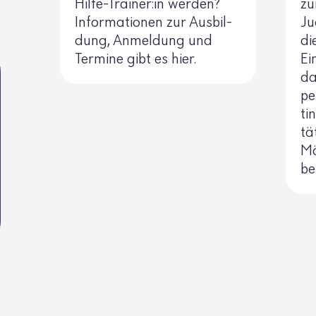
Hilfe-Trainer:in werden?
zu
Infor­ma­tionen zur Ausbil­
Ju
dung, Anmel­dung und
di
Termine gibt es hier.
Ei
da
pe
ti
tä
Mö
be