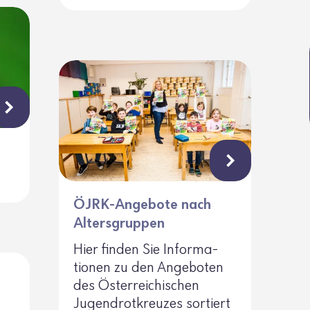
ÖJRK-Angebote nach
Altersgruppen
Hier finden Sie Infor­ma­
tionen zu den Ange­boten
des Öster­rei­chi­schen
Jugend­rot­kreuzes sortiert