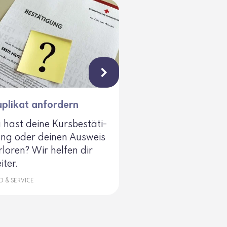
plikat anfordern
 hast deine Kurs­be­stä­ti­
ng oder deinen Ausweis
rloren? Wir helfen dir
iter.
O & SERVICE