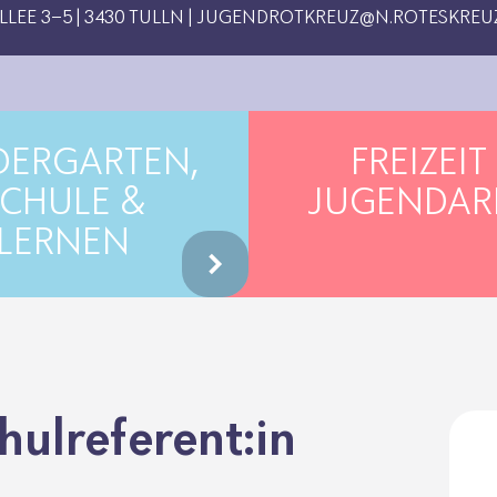
EE 3-5 | 3430 TULLN |
JUGENDROTKREUZ@N.ROTESKREUZ
DERGARTEN,
FREIZEIT
CHULE &
JUGENDAR
LERNEN
l­re­fe­rent:in