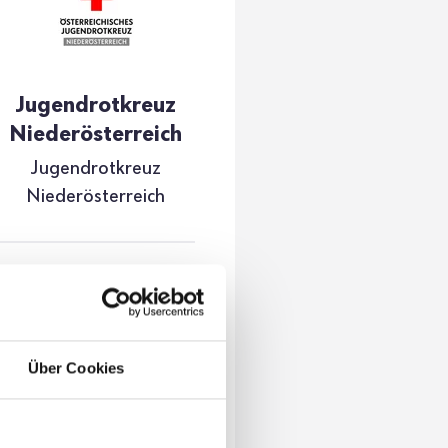
Jugend­rot­kreuz
Nieder­ös­ter­reich
Jugend­rot­kreuz
Nieder­ös­ter­reich
Jugendrotkreuz
Niederösterreich
Franz-Zant-Allee 3-5
3430 Tulln
Über Cookies
+43 59144 508 00