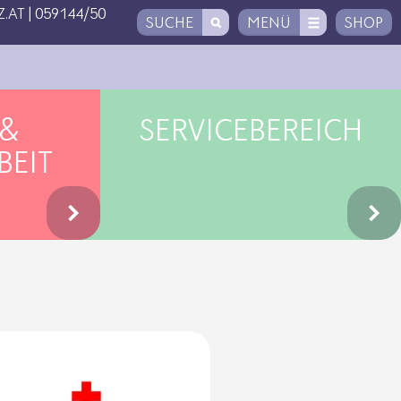
.AT
|
059144/50
SUCHE
MENÜ
SHOP
 &
SERVICEBEREICH
BEIT