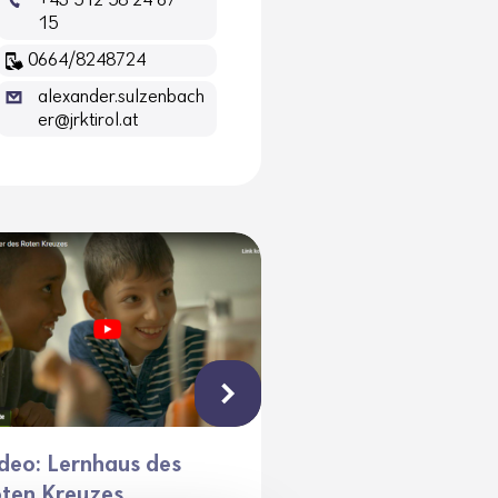
+43 512 58 24 67 -
15
0664/8248724
alexander.sulzenbach
er@jrktirol.at
deo: Lernhaus des
ten Kreuzes