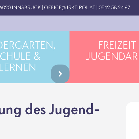
6020 INNSBRUCK |
OFFICE@JRKTIROL.AT
|
0512 58 24 67
DERGARTEN,
FREIZEIT
CHULE &
JUGENDAR
LERNEN
­tung des Jugend­