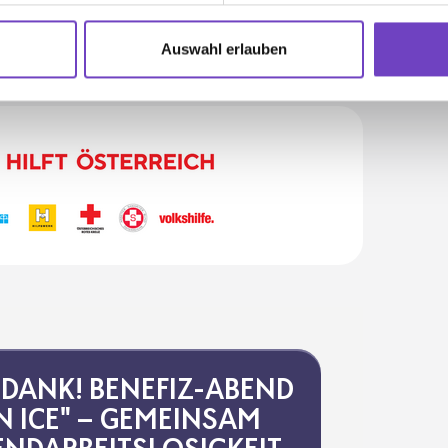
Auswahl erlauben
N DANK! BENEFIZ-ABEND
N ICE" – GEMEINSAM