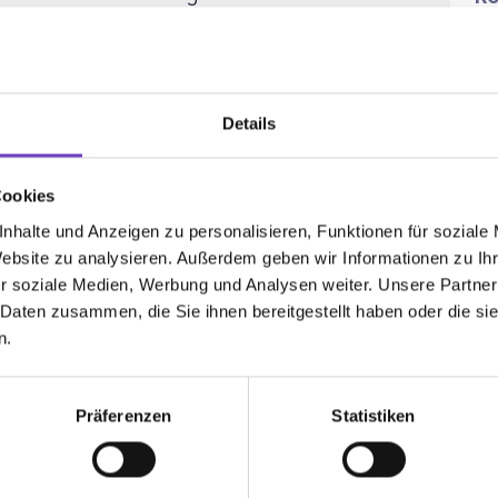
 Rot-Kreuz-Lern­häu­sern. Zusätz­lich
Mi
 der Online-Lern­be­glei­tung – eine aus den
Pa
tzten Jahre entstan­dene Entwick­lung, die
e&
fge­zeigt hat.
Details
Ze
Kö
altig zu gestalten, beraten wir auch
ha
­sonen in Lern- und Bildungs­fragen –
Cookies
wu
en, unter­stützen wir in psycho­so­zialen
nhalte und Anzeigen zu personalisieren, Funktionen für soziale
zie
Website zu analysieren. Außerdem geben wir Informationen zu I
r soziale Medien, Werbung und Analysen weiter. Unsere Partner
ung im Rahmen der Lern­be­glei­tung:
Geför­
 Daten zusammen, die Sie ihnen bereitgestellt haben oder die s
i­nis­te­riums für Soziales, Gesund­heit,
n.
hutz.
Präferenzen
Statistiken