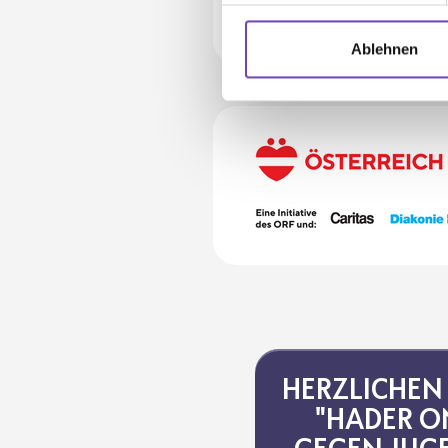
Ablehnen
HERZ­LI­CHE
"HADER O