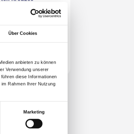
chael Kreihsl, Markus
user und das Team von
a film haben uns ihre
Über Cookies
it, ihre Ideen und ihr
nnen gespendet und
ben pro bono einen
nder­vollen Film produ­
 Medien anbieten zu können
rt.
hrer Verwendung unserer
 führen diese Informationen
ie im Rahmen Ihrer Nutzung
Marketing