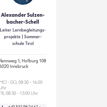
Alex­ander Sulzen­
ba­cher-Schell
Leiter Lern­be­glei­tungs­
pro­jekte | Sommer­
schule Tirol
Rennweg 1, Hofburg 108
6020 Innsbruck
MO - DO, 08:30 - 16.00
Uhr
FR, 08:30 - 13.00 Uhr