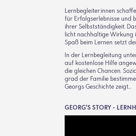
Lern­be­gleiter:innen schaf
für Erfolgs­er­leb­nisse und
ihrer Selbst­stän­dig­keit. 
licht nach­hal­tige Wirkung 
Spaß beim Lernen setzt den
In der Lern­be­glei­tung unt
auf kosten­lose Hilfe ange­
die glei­chen Chancen. Soz
grad der Familie bestimme
Georgs Geschichte zeigt...
GEORG'S STORY - LERN