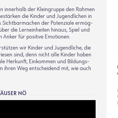
fen inner­halb der Klein­gruppe den Rahmen
 bestärken die Kinder und Jugend­li­chen in
Das Sicht­bar­ma­chen der Poten­ziale ermög­
über die Lern­ein­heiten hinaus, Spiel und
 Anker für posi­tive Emotionen.
er­stützen wir Kinder und Jugend­liche, die
wiesen sind, denn nicht alle Kinder haben
iale Herkunft, Einkommen und Bildungs­
n ihren Weg entschei­dend mit, wie auch
HÄUSER NÖ