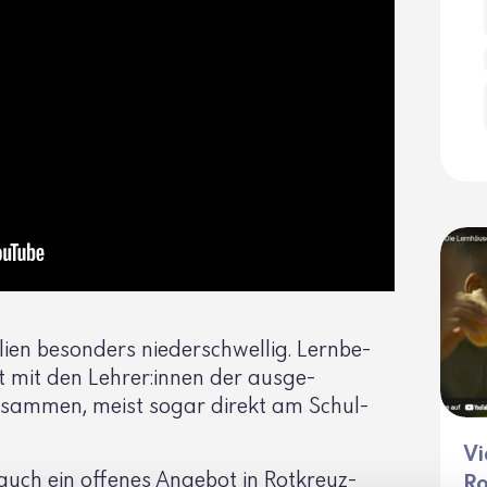
ien beson­ders nieder­schwellig. Lern­be­
kt mit den Lehrer:innen der ausge­
zusammen, meist sogar direkt am Schul­
Vi
auch ein offenes Angebot in Rotkreuz-
Ro