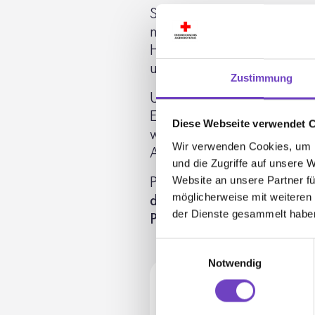
Stellen, Jugend­zen­tren und
nutzen wir die Möglich­keit
Heraus­for­de­rungen der le
uns neue wirk­same Wege au
Zustimmung
Um den Bildungsweg nach­h
Eltern und nahe Bezugs­per
Diese Webseite verwendet 
wo es die Ressourcen zulass
Wir verwenden Cookies, um I
Anliegen.
und die Zugriffe auf unsere 
Website an unsere Partner fü
Psycho­so­ziale Unter­stüt­z
möglicherweise mit weiteren
dert aus Mitteln des Bundes­m
der Dienste gesammelt habe
Pflege und Konsu­men­ten­sc
Einwilligungsauswahl
Notwendig