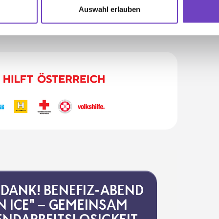
Auswahl erlauben
N DANK! BENEFIZ-ABEND
N ICE" – GEMEINSAM