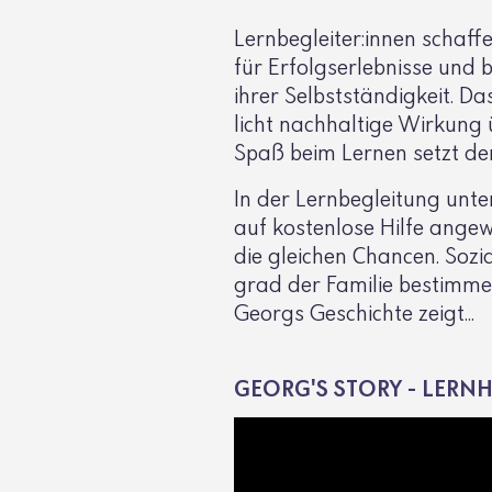
Lern­be­gleiter:innen schaf
für Erfolgs­er­leb­nisse und
ihrer Selbst­stän­dig­keit. 
licht nach­hal­tige Wirkung 
Spaß beim Lernen setzt den
In der Lern­be­glei­tung unt
auf kosten­lose Hilfe ange­
die glei­chen Chancen. Soz
grad der Familie bestimme
Georgs Geschichte zeigt...
GEORG'S STORY - LERN