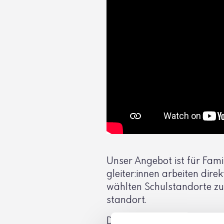
Unser Angebot ist für Fami­l
gleiter:innen arbeiten dire
wählten Schul­stand­orte 
standort.
Darüber hinaus bieten wir 