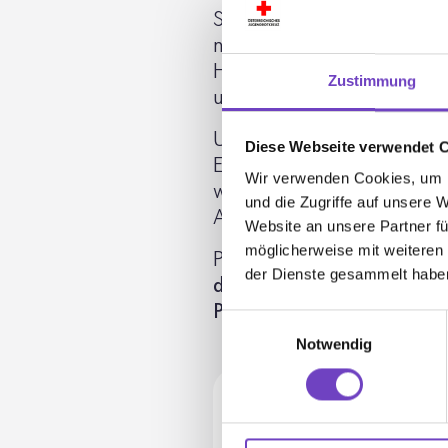
Stellen, Jugend­zen­tren und
nutzen wir die Möglich­keit
Heraus­for­de­rungen der le
Zustimmung
uns neue wirk­same Wege au
Um den Bildungsweg nach­h
Diese Webseite verwendet 
Eltern und nahe Bezugs­per
Wir verwenden Cookies, um I
wo es die Ressourcen zulass
und die Zugriffe auf unsere 
Anliegen.
Website an unsere Partner fü
möglicherweise mit weiteren
Psycho­so­ziale Unter­stüt­z
der Dienste gesammelt habe
dert aus Mitteln des Bundes­m
Pflege und Konsu­men­ten­sc
Einwilligungsauswahl
Notwendig