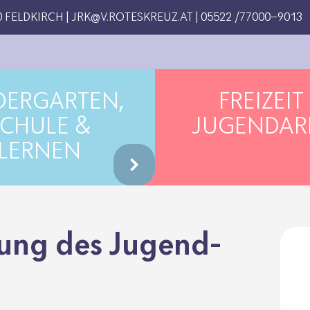
 FELDKIRCH |
JRK@V.ROTESKREUZ.AT
|
05522 /77000-9013
DERGARTEN,
FREIZEIT
CHULE &
JUGENDAR
LERNEN
­tung des Jugend­