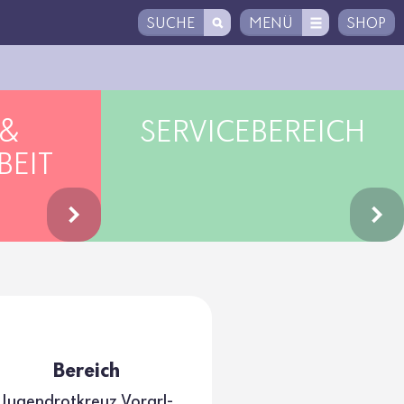
SUCHE
MENÜ
SHOP
 &
SERVICEBEREICH
BEIT
Bereich
Jugend­rot­kreuz Vorarl­