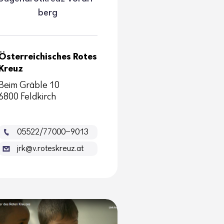
berg
Österreichisches Rotes
Kreuz
Beim Gräble 10
6800 Feldkirch
05522/77000-9013
jrk@v.roteskreuz.at