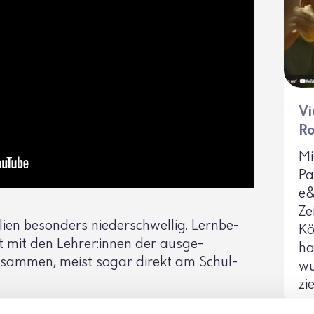
Vi
Ro
Mi
Pa
e&
Ze
ien beson­ders nieder­schwellig. Lern­be­
Kö
kt mit den Lehrer:innen der ausge­
ha
zusammen, meist sogar direkt am Schul­
wu
zie
auch ein offenes Angebot in Rotkreuz-