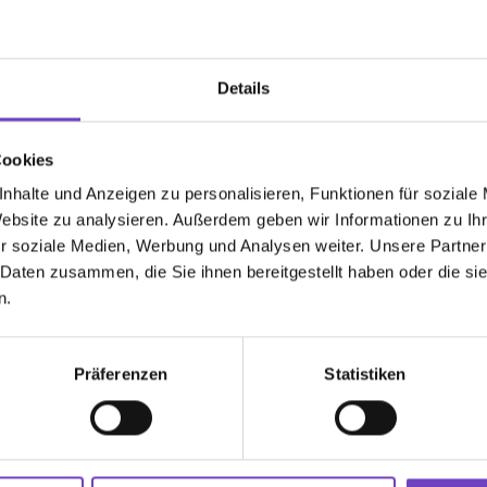
 Rot-Kreuz-Lern­häu­sern. Zusätz­lich
 der Online-Lern­be­glei­tung – eine aus den
tzten Jahre entstan­dene Entwick­lung, die
Details
fge­zeigt hat.
altig zu gestalten, beraten wir auch
Cookies
­sonen in Lern- und Bildungs­fragen –
nhalte und Anzeigen zu personalisieren, Funktionen für soziale
en, unter­stützen wir in psycho­so­zialen
Website zu analysieren. Außerdem geben wir Informationen zu I
r soziale Medien, Werbung und Analysen weiter. Unsere Partner
 Daten zusammen, die Sie ihnen bereitgestellt haben oder die s
ung im Rahmen der Lern­be­glei­tung:
Geför­
n.
i­nis­te­riums für Soziales, Gesund­heit,
hutz.
Präferenzen
Statistiken