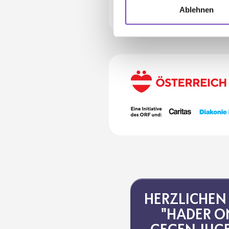
Ablehnen
HERZ­LI­CHE
"HADER O