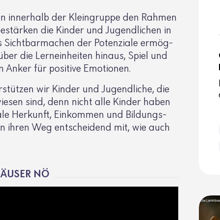
fen inner­halb der Klein­gruppe den Rahmen
 bestärken die Kinder und Jugend­li­chen in
Das Sicht­bar­ma­chen der Poten­ziale ermög­
über die Lern­ein­heiten hinaus, Spiel und
 Anker für posi­tive Emotionen.
er­stützen wir Kinder und Jugend­liche, die
wiesen sind, denn nicht alle Kinder haben
iale Herkunft, Einkommen und Bildungs­
n ihren Weg entschei­dend mit, wie auch
HÄUSER NÖ