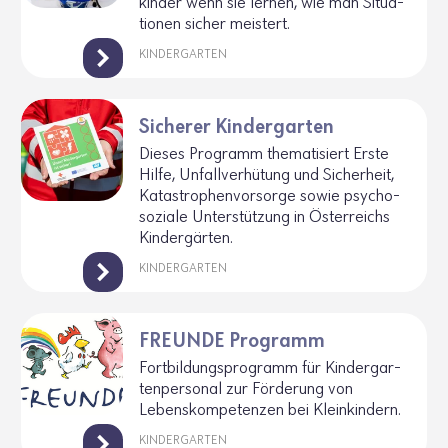
kinder wenn sie lernen, wie man Situa­
tionen sicher meis­tert.
KINDERGARTEN
Sicherer Kindergarten
Dieses Programm thema­ti­siert Erste
Hilfe, Unfall­ver­hü­tung und Sicher­heit,
Kata­stro­phen­vor­sorge sowie psycho­
so­ziale Unter­stüt­zung in Öster­reichs
Kinder­gärten.
KINDERGARTEN
FREUNDE Programm
Fort­bil­dungs­pro­gramm für Kinder­gar­
ten­per­sonal zur Förde­rung von
Lebens­kom­pe­tenzen bei Klein­kin­dern.
KINDERGARTEN