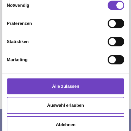
Notwendig
Webinare Kindergarten
Präferenzen
Im Zuge des FREUNDE Programmes
wurden Dialoge mit Prof. Dr. Gerald
Hüther geführt und aufge­zeichnet.
Statistiken
Diese können hier nach­ge­sehen
werden.
Marketing
INFO & SERVICE
Alle zulassen
Sie sind hier:
Jugendrotkreuz
Kindergarten, Schule & Lernen
Kindergarten
Auswahl erlauben
Ablehnen
SPENDENKONTO