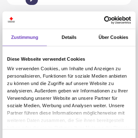
Hallo Schule! für das letzte
Kindergartenjahr.
Für die älteren Kinder im letzten
Zustimmung
Details
Über Cookies
Kinder­gar­ten­jahr gibt es mit dem Zeit­
schriften- Abo "Hallo Schule!" (10
Ausgaben) das passende Angebot, um
Diese Webseite verwendet Cookies
in die nächste Bildungs­stufe hinein­zu­
schnup­pern. Viele Bilder und kurze
Wir verwenden Cookies, um Inhalte und Anzeigen zu
Texte zum Vorlesen machen den
personalisieren, Funktionen für soziale Medien anbieten
Großen Lust aufs Lesen lernen.
zu können und die Zugriffe auf unsere Website zu
analysieren. Außerdem geben wir Informationen zu Ihrer
Verwendung unserer Website an unsere Partner für
Baderegeln
soziale Medien, Werbung und Analysen weiter. Unsere
Diese 10 Bade­re­geln helfen bereits
Partner führen diese Informationen möglicherweise mit
den Kleinsten dabei, im Wasser sicher
weiteren Daten zusammen, die Sie ihnen bereitgestellt
zu bleiben!
haben oder die sie im Rahmen Ihrer Nutzung der Dienste
gesammelt haben.
SCHWIMMEN
Einwilligungsauswahl