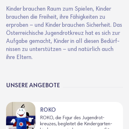
Kinder brau­chen Raum zum Spielen, Kinder
brau­chen die Frei­heit, ihre Fähig­keiten zu
erproben – und Kinder brau­chen Sicher­heit. Das
Öster­rei­chi­sche Jugend­rot­kreuz hat es sich zur
Aufgabe gemacht, Kinder in all diesen Bedürf­
nissen zu unter­stützen – und natür­lich auch
ihre Eltern.
UNSERE ANGE­BOTE
ROKO
ROKO, die Figur des Jugend­rot­
kreuzes, begleitet die Kinder­gar­ten­