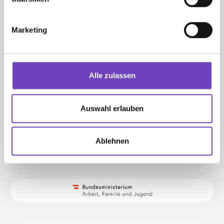
Ulrike Hanka
Marketing
Franz-Zant-Allee 3-5
3430 Tulln
Alle zulassen
+43 59144 508 00
jugendrotkreuz@n.roteskreuz.at
Auswahl erlauben
Ablehnen
MIT FREUNDLICHER UNTERSTÜTZUNG VON