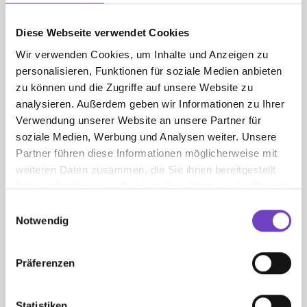
ZUR BESTEL­LUNG
Diese Webseite verwendet Cookies
Wir verwenden Cookies, um Inhalte und Anzeigen zu
Hier können Sie die Gesundheitsbücher bestellen &
personalisieren, Funktionen für soziale Medien anbieten
downloaden.
zu können und die Zugriffe auf unsere Website zu
mehr darüber
analysieren. Außerdem geben wir Informationen zu Ihrer
Verwendung unserer Website an unsere Partner für
soziale Medien, Werbung und Analysen weiter. Unsere
Partner führen diese Informationen möglicherweise mit
weiteren Daten zusammen, die Sie ihnen bereitgestellt
haben oder die sie im Rahmen Ihrer Nutzung der Dienste
gesammelt haben.
Einwilligungsauswahl
Notwendig
OSR Ulrike Hanka BEd MEd
Präferenzen
Abtei­lungs­lei­terin
Statistiken