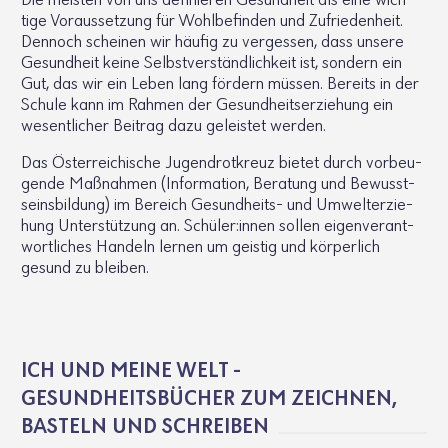
Die meisten von uns defi­nieren Gesund­heit als eine wich­
tige Voraus­set­zung für Wohl­be­finden und Zufrie­den­heit.
Dennoch scheinen wir häufig zu vergessen, dass unsere
Gesund­heit keine Selbst­ver­ständ­lich­keit ist, sondern ein
Gut, das wir ein Leben lang fördern müssen. Bereits in der
Schule kann im Rahmen der Gesund­heits­er­zie­hung ein
wesent­li­cher Beitrag dazu geleistet werden.
Das Öster­rei­chi­sche Jugend­rot­kreuz bietet durch vorbeu­
gende Maßnahmen (Infor­ma­tion, Bera­tung und Bewusst­
seins­bil­dung) im Bereich Gesund­heits- und Umwelt­er­zie­
hung Unter­stüt­zung an. Schüler:innen sollen eigen­ver­ant­
wort­li­ches Handeln lernen um geistig und körper­lich
gesund zu bleiben.
ICH UND MEINE WELT -
GESUNDHEITSBÜCHER ZUM ZEICHNEN,
BASTELN UND SCHREIBEN