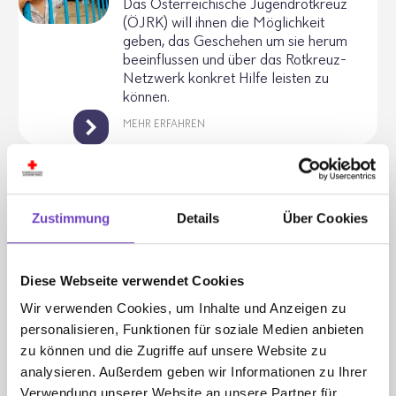
Das Öster­rei­chi­sche Jugend­rot­kreuz
(ÖJRK) will ihnen die Möglich­keit
geben, das Geschehen um sie herum
beein­flussen und über das Rotkreuz-
Netz­werk konkret Hilfe leisten zu
können.
MEHR ERFAHREN
Katastrophenhilfe
Egal, wo in der Welt eine Kata­strophe
Zustimmung
Details
Über Cookies
passiert. Die Helfer des jewei­ligen
natio­nalen Roten Kreuzes oder Roten
Halb­mondes sind zumeist schon
Diese Webseite verwendet Cookies
Stunden- oder Tage­lang im Einsatz,
bevor die erste inter­na­tio­nale Hilfe
Wir verwenden Cookies, um Inhalte und Anzeigen zu
eintrifft.
personalisieren, Funktionen für soziale Medien anbieten
zu können und die Zugriffe auf unsere Website zu
KATASTROPHENHILFE
analysieren. Außerdem geben wir Informationen zu Ihrer
Verwendung unserer Website an unsere Partner für