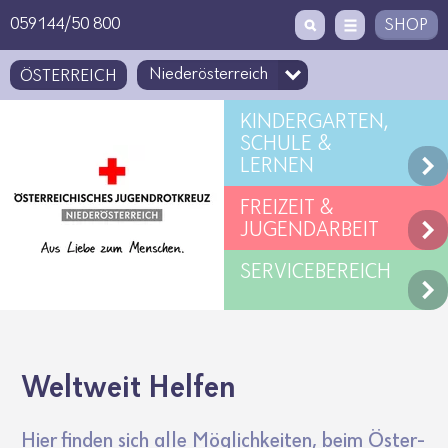
Zugriffstaste
Zum Inhalt
[1]
059144/50 800
SHOP
ÖSTERREICH
KINDERGARTEN,
SCHULE &
LERNEN
FREIZEIT &
JUGENDARBEIT
SERVICEBEREICH
Welt­weit Helfen
Hier finden sich alle Möglich­keiten, beim Öster­