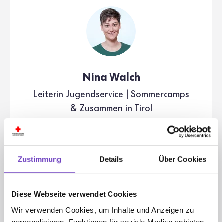
Nina Walch
Leiterin Jugend­ser­vice | Sommer­camps
& Zusammen in Tirol
Jugendrotkreuz Tirol
Zustimmung
Details
Über Cookies
Rennweg 1, Hofburg 108
6020 Innsbruck
Diese Webseite verwendet Cookies
+43 512 58 24 67 - 18
Wir verwenden Cookies, um Inhalte und Anzeigen zu
personalisieren, Funktionen für soziale Medien anbieten