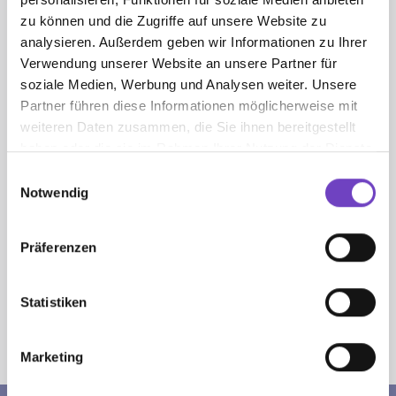
nina.walch@jrktirol.at
zu können und die Zugriffe auf unsere Website zu
analysieren. Außerdem geben wir Informationen zu Ihrer
Verwendung unserer Website an unsere Partner für
soziale Medien, Werbung und Analysen weiter. Unsere
UNSERE CAMPS
Partner führen diese Informationen möglicherweise mit
weiteren Daten zusammen, die Sie ihnen bereitgestellt
haben oder die sie im Rahmen Ihrer Nutzung der Dienste
Tiroler Sommercamp
gesammelt haben.
Einwilligungsauswahl
Camp-Anmeldeformular für bekannte
Notwendig
Teilnehmer:innen
Weitere Camps in ganz Österreich
Präferenzen
Statistiken
Sie sind hier:
Jugendrotkreuz
Tirol
Marketing
Camp-Anmeldung für neue Teilnehmer:innen