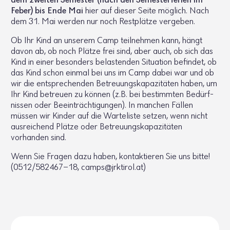
dem zweiten Semester
(nach den Semes­ter­fe­rien im
Feber) bis Ende Mai
hier auf dieser Seite möglich. Nach
dem 31. Mai werden nur noch Rest­plätze vergeben.
Ob Ihr Kind an unserem Camp teil­nehmen kann, hängt
davon ab, ob noch Plätze frei sind, aber auch, ob sich das
Kind in einer beson­ders belas­tenden Situa­tion befindet, ob
das Kind schon einmal bei uns im Camp dabei war und ob
wir die entspre­chenden Betreu­ungs­ka­pa­zi­täten haben, um
Ihr Kind betreuen zu können (z.B. bei bestimmten Bedürf­
nissen oder Beein­träch­ti­gungen). In manchen Fällen
müssen wir Kinder auf die Warte­liste setzen, wenn nicht
ausrei­chend Plätze oder Betreu­ungs­ka­pa­zi­täten
vorhanden sind.
Wenn Sie Fragen dazu haben, kontak­tieren Sie uns bitte!
(0512/582467-18, camps@​jrktirol.​at)