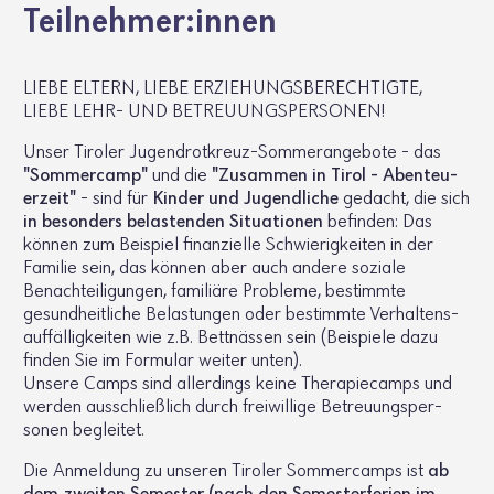
Teil­nehmer:innen
LIEBE ELTERN, LIEBE ERZIE­HUNGS­BE­RECH­TIGTE,
LIEBE LEHR- UND BETREU­UNGS­PER­SONEN!
Unser Tiroler Jugend­rot­kreuz-Sommer­an­ge­bote - das
"Sommer­camp"
und die
"Zusammen in Tirol - Aben­teu­
er­zeit"
- sind für
Kinder und Jugend­liche
gedacht, die sich
in beson­ders belas­tenden Situa­tionen
befinden: Das
können zum Beispiel finan­zi­elle Schwie­rig­keiten in der
Familie sein, das können aber auch andere soziale
Benach­tei­li­gungen, fami­liäre Probleme, bestimmte
gesund­heit­liche Belas­tungen oder bestimmte Verhal­tens­
auf­fäl­lig­keiten wie z.B. Bett­nässen sein (Beispiele dazu
finden Sie im Formular weiter unten).
Unsere Camps sind aller­dings keine Thera­pie­camps und
werden ausschlie­ß­lich durch frei­wil­lige Betreu­ungs­per­
sonen begleitet.
Die Anmel­dung zu unseren Tiroler Sommer­camps ist
ab