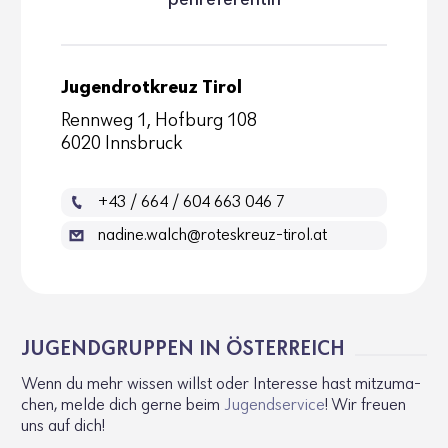
pen­re­fe­rentin
Jugendrotkreuz Tirol
Rennweg 1, Hofburg 108
6020 Innsbruck
+43 / 664 / 604 663 046 7
nadine.walch@roteskreuz-tirol.at
JUGEND­GRUPPEN IN ÖSTER­REICH
Wenn du mehr wissen willst oder Inter­esse hast mitzu­ma­
chen, melde dich gerne beim
Jugend­ser­vice
! Wir freuen
uns auf dich!