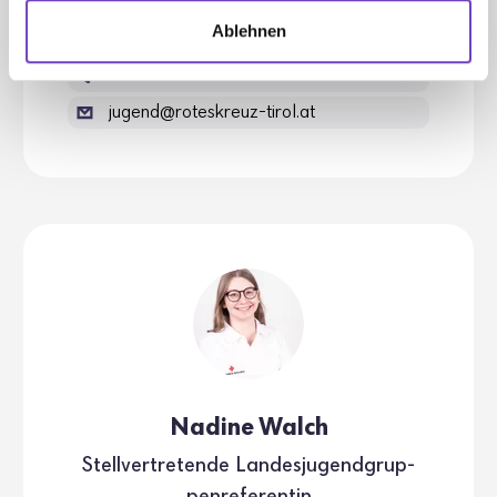
FR, 09.00 - 13.00 Uhr
Ablehnen
+43 57 144 312
jugend@roteskreuz-tirol.at
Nadine Walch
Stell­ver­tre­tende Landes­ju­gend­grup­