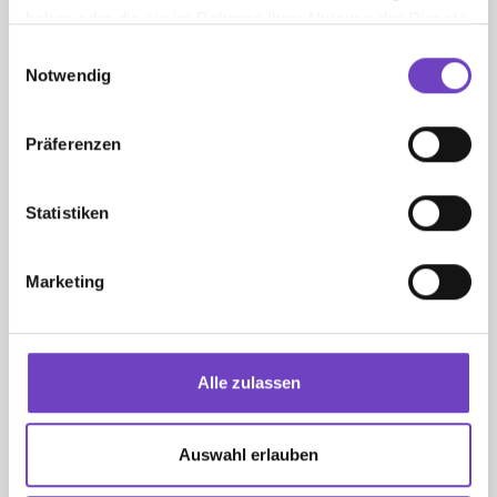
haben oder die sie im Rahmen Ihrer Nutzung der Dienste
gesammelt haben.
Einwilligungsauswahl
Notwendig
Präferenzen
Statistiken
Dominik Korn­feldner
Marketing
Landes­ju­gend­grup­pen­re­fe­rent
Alle zulassen
Steinbockallee 13
6063 Rum
Auswahl erlauben
MO-DO, 09.00 - 16.00 Uhr