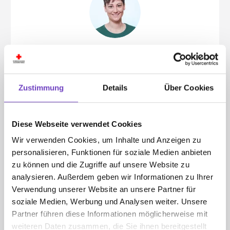
Nina Walch
Leiterin Jugend­ser­vice | Sommer­camps
Zustimmung
Details
Über Cookies
& Zusammen in Tirol
Diese Webseite verwendet Cookies
Jugendrotkreuz Tirol
Wir verwenden Cookies, um Inhalte und Anzeigen zu
personalisieren, Funktionen für soziale Medien anbieten
Rennweg 1, Hofburg 108
zu können und die Zugriffe auf unsere Website zu
6020 Innsbruck
analysieren. Außerdem geben wir Informationen zu Ihrer
Verwendung unserer Website an unsere Partner für
+43 512 58 24 67 - 18
soziale Medien, Werbung und Analysen weiter. Unsere
nina.walch@jrktirol.at
Partner führen diese Informationen möglicherweise mit
weiteren Daten zusammen, die Sie ihnen bereitgestellt