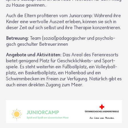
zu Hause gewinnen..
Auch die Eltern profi­tieren vom Junior­camp: Während ihre
Kinder eine wert­volle Auszeit erleben, können sie sich in
dieser Zeit auf sich selbst und ihre Therapie konzen­trieren.
Betreuung:
Team (sozial)pädago­gi­scher und psycho­lo­
gisch geschulter Betreuer:innen
Ange­bote und Akti­vi­täten:
Das Areal des Feri­en­re­sorts
bietet genü­gend Platz für Geschick­lich­keits- und Sport­
spiele. Es steht weiterhin ein Fußball­platz, ein Volley­ball­
platz, ein Basket­ball­platz, ein Hallenbad und ein
Schwimm­be­cken im Freien zur Verfü­gung. Natür­lich gibt es
auch einen direkten Zugang zum Meer.