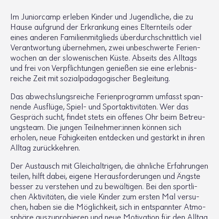
Im Junior­camp erleben Kinder und Jugend­liche, die zu
Hause aufgrund der Erkran­kung eines Eltern­teils oder
eines anderen Fami­li­en­mit­glieds über­durch­schnitt­lich viel
Verant­wor­tung über­nehmen, zwei unbe­schwerte Feri­en­
wo­chen an der slowe­ni­schen Küste. Abseits des Alltags
und frei von Verpflich­tungen genießen sie eine erleb­nis­
reiche Zeit mit sozi­al­päd­ago­gi­scher Beglei­tung.
Das abwechs­lungs­reiche Feri­en­pro­gramm umfasst span­
nende Ausflüge, Spiel- und Sport­ak­ti­vi­täten. Wer das
Gespräch sucht, findet stets ein offenes Ohr beim Betreu­
ungs­team. Die jungen Teil­nehmer:innen können sich
erholen, neue Fähig­keiten entde­cken und gestärkt in ihren
Alltag zurück­kehren.
Der Austausch mit Gleich­alt­rigen, die ähnliche Erfah­rungen
teilen, hilft dabei, eigene Heraus­for­de­rungen und Ängste
besser zu verstehen und zu bewäl­tigen. Bei den sport­li­
chen Akti­vi­täten, die viele Kinder zum ersten Mal versu­
chen, haben sie die Möglich­keit, sich in entspannter Atmo­
sphäre auszu­pro­bieren und neue Moti­va­tion für den Alltag