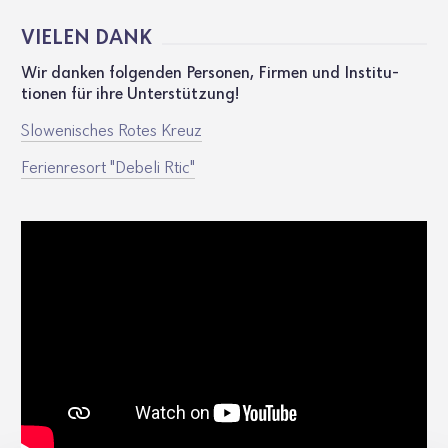
VIELEN DANK
Wir danken folgenden Personen, Firmen und Insti­tu­
tionen für ihre Unter­stüt­zung!
Slowe­ni­sches Rotes Kreuz
Feri­en­re­sort "Debeli Rtic"