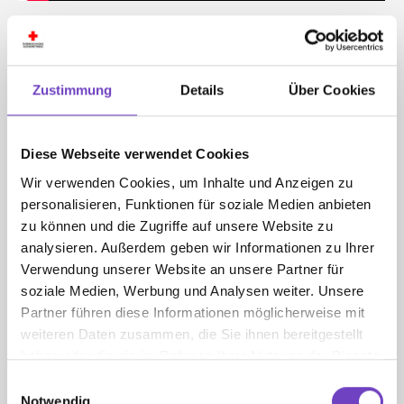
Zustimmung
Details
Über Cookies
Diese Webseite verwendet Cookies
Wir verwenden Cookies, um Inhalte und Anzeigen zu
Judith Hinter­egger
personalisieren, Funktionen für soziale Medien anbieten
zu können und die Zugriffe auf unsere Website zu
Jugend­pro­gramme
analysieren. Außerdem geben wir Informationen zu Ihrer
Verwendung unserer Website an unsere Partner für
soziale Medien, Werbung und Analysen weiter. Unsere
Partner führen diese Informationen möglicherweise mit
Judith Hinteregger
weiteren Daten zusammen, die Sie ihnen bereitgestellt
Wiedner Hauptstrasse 32
haben oder die sie im Rahmen Ihrer Nutzung der Dienste
1040 Wien
gesammelt haben.
Einwilligungsauswahl
Notwendig