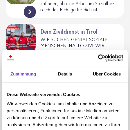
zu­finden, ob eine Arbeit im Sozi­al­be­
reich das Rich­tige für dich ist.
Dein Zivildienst in Tirol
WIR SUCHEN GENIAL SOZIALE
MENSCHEN. HALLO ZIVI. WIR
SUCHEN DICH.
FAQs zum Spenden
Zustimmung
Details
Über Cookies
Hier finden Sie die häufigsten Fragen &
Antworten zum Thema Spenden.
Diese Webseite verwendet Cookies
Wir verwenden Cookies, um Inhalte und Anzeigen zu
Weihnachtspaketaktion und
personalisieren, Funktionen für soziale Medien anbieten
Lebensmittelsammlungen
zu können und die Zugriffe auf unsere Website zu
analysieren. Außerdem geben wir Informationen zu Ihrer
Bei der Weih­nachts­pa­ket­ak­tion und bei