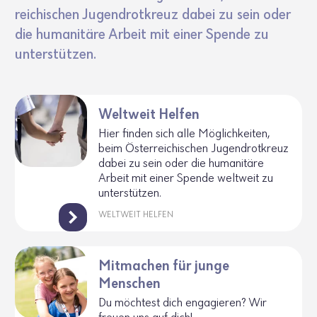
rei­chi­schen Jugend­rot­kreuz dabei zu sein oder
die huma­ni­täre Arbeit mit einer Spende zu
unter­stützen.
Weltweit Helfen
Hier finden sich alle Möglich­keiten,
beim Öster­rei­chi­schen Jugend­rot­kreuz
dabei zu sein oder die huma­ni­täre
Arbeit mit einer Spende welt­weit zu
unter­stützen.
WELTWEIT HELFEN
Mitmachen für junge
Menschen
Du möch­test dich enga­gieren? Wir