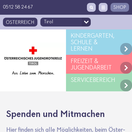
Zugriffstaste
Zum Inhalt
[1]
0512 58 24 67
SHOP
ÖSTERREICH
KINDERGARTEN,
SCHULE &
LERNEN
FREIZEIT &
JUGENDARBEIT
SERVICEBEREICH
Spenden und Mitma­chen
Hier finden sich alle Möglich­keiten, beim Öster­