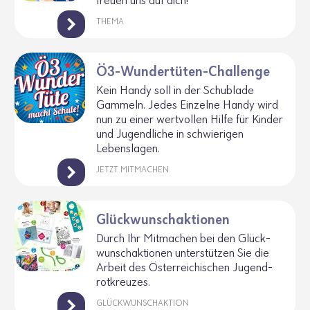
freuen uns auf dich!
THEMA
Ö3-Wundertüten-Challenge
Kein Handy soll in der Schub­lade
Gammeln. Jedes Einzelne Handy wird
nun zu einer wert­vollen Hilfe für Kinder
und Jugend­liche in schwie­rigen
Lebens­lagen.
JETZT MITMACHEN
Glückwunschaktionen
Durch Ihr Mitma­chen bei den Glück­
wunsch­ak­tionen unter­stützen Sie die
Arbeit des Öster­rei­chi­schen Jugend­
rot­kreuzes.
GLÜCKWUNSCHAKTION