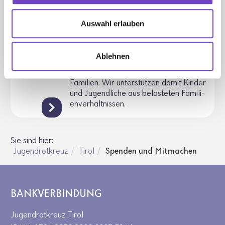
Auswahl erlauben
Unterstützung für Tiroler
Familien in Not
"Schüler:innen helfen Schüler:innen" und
Ablehnen
"Kinder helfen Kindern" ist der Soli­da­ri­
täts­fonds für in Not gera­tene Tiroler
Fami­lien. Wir unter­stützen damit Kinder
und Jugend­liche aus belas­teten Fami­li­
en­ver­hält­nissen.
Sie sind hier:
Jugendrotkreuz
Tirol
Spenden und Mitmachen
BANKVERBINDUNG
Jugendrotkreuz Tirol