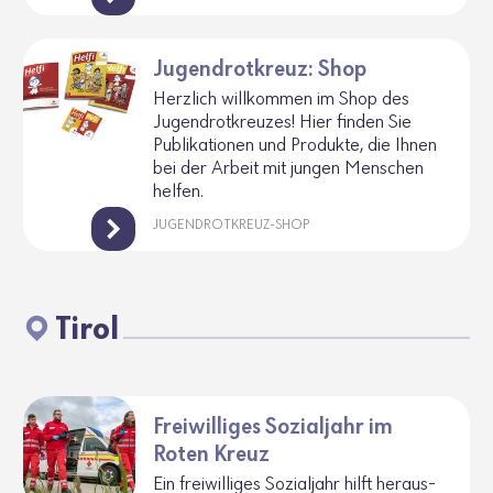
Jugendrotkreuz: Shop
Herz­lich will­kommen im Shop des
Jugend­rot­kreuzes! Hier finden Sie
Publi­ka­tionen und Produkte, die Ihnen
bei der Arbeit mit jungen Menschen
helfen.
JUGENDROTKREUZ-SHOP
Tirol
Freiwilliges Sozialjahr im
Roten Kreuz
Ein frei­wil­liges Sozi­al­jahr hilft heraus­