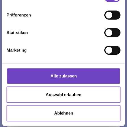
BIC: GIBAATWWXXX
Präferenzen
spende.roteskreuz.at
Statistiken
NEWSLETTER
Marketing
Melden Sie sich jetzt für unseren Newsletter an und
erfahren Sie das Neueste über alle Aktionen und
Angebote des Jugendrotkreuzes.
Alle zulassen
Name
Auswahl erlauben
E-Mail-Adresse
Ablehnen
Postleitzahl