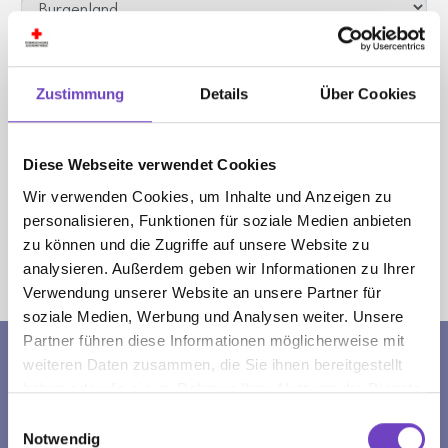
Im Roten Kreuz bin ich aktiv im/als ...
*
Zustimmung
Details
Über Cookies
Absenden
Diese Webseite verwendet Cookies
Wir verwenden Cookies, um Inhalte und Anzeigen zu
personalisieren, Funktionen für soziale Medien anbieten
zu können und die Zugriffe auf unsere Website zu
Sie sind hier:
analysieren. Außerdem geben wir Informationen zu Ihrer
Jugendrotkreuz
Freizeit & Jugendarbeit
Verwendung unserer Website an unsere Partner für
Jugendpartizipation
Anmeldung Jugendvertretung
soziale Medien, Werbung und Analysen weiter. Unsere
Partner führen diese Informationen möglicherweise mit
weiteren Daten zusammen, die Sie ihnen bereitgestellt
SPENDENKONTO
haben oder die sie im Rahmen Ihrer Nutzung der Dienste
gesammelt haben.
Einwilligungsauswahl
Erste Bank
Notwendig
IBAN: AT92 2011 1000 0255 1063