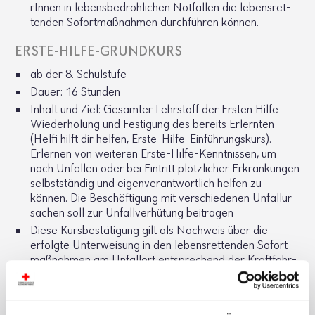
rInnen in lebens­be­droh­li­chen Notfällen die lebens­ret­
tenden Sofort­maß­nahmen durch­führen können.
ERSTE-HILFE-GRUND­KURS
ab der 8. Schul­stufe
Dauer: 16 Stunden
Inhalt und Ziel: Gesamter Lehr­stoff der Ersten Hilfe
Wieder­ho­lung und Festi­gung des bereits Erlernten
(Helfi hilft dir helfen, Erste-Hilfe-Einfüh­rungs­kurs).
Erlernen von weiteren Erste-Hilfe-Kennt­nissen, um
nach Unfällen oder bei Eintritt plötz­li­cher Erkran­kungen
selbst­ständig und eigen­ver­ant­wort­lich helfen zu
können. Die Beschäf­ti­gung mit verschie­denen Unfall­ur­
sa­chen soll zur Unfall­ver­hü­tung beitragen
Diese Kurs­be­stä­ti­gung gilt als Nach­weis über die
erfolgte Unter­wei­sung in den lebens­ret­tenden Sofort­
maß­nahmen am Unfallort entspre­chend der Kraft­fahr­
ge­setz­durch­füh­rungs­ver­ord­nung 1967, 30. Novelle, §
28b.