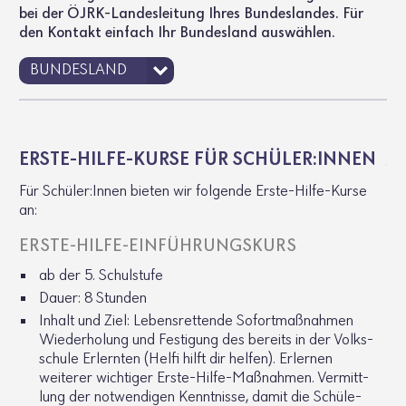
bei der ÖJRK-Landesleitung Ihres Bundeslandes. Für
den Kontakt einfach Ihr Bundesland auswählen.
ERSTE-HILFE-KURSE FÜR SCHÜLER:INNEN
Für Schüler:Innen bieten wir folgende Erste-Hilfe-Kurse
an:
ERSTE-HILFE-EINFÜH­RUNGS­KURS
ab der 5. Schul­stufe
Dauer: 8 Stunden
Inhalt und Ziel: Lebens­ret­tende Sofort­maß­nahmen
Wieder­ho­lung und Festi­gung des bereits in der Volks­
schule Erlernten (Helfi hilft dir helfen). Erlernen
weiterer wich­tiger Erste-Hilfe-Maßnahmen. Vermitt­
lung der notwen­digen Kennt­nisse, damit die Schü­le­