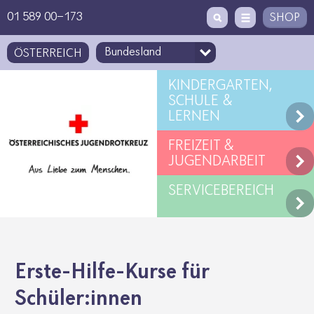
Zugriffstaste
Zum Inhalt
[1]
01 589 00-173
SHOP
ÖSTERREICH
KINDERGARTEN,
SCHULE &
LERNEN
FREIZEIT &
JUGENDARBEIT
SERVICEBEREICH
Erste-Hilfe-Kurse für
Schüler:innen