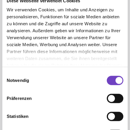
Diese Webseite verwendet Cookies
Meisterschaften im Rettungsschwimmen der ARGE
„Österreichisches Wasserrettungswesen“ können
Wir verwenden Cookies, um Inhalte und Anzeigen zu
Rettungsschwimmer:innen in unterschiedlichen Disziplinen
personalisieren, Funktionen für soziale Medien anbieten
ihr Können unter Beweis stellen. Neben Einzeldisziplinen
zu können und die Zugriffe auf unsere Website zu
wie Retten einer Puppe mit Flossen und Gurtretter,
analysieren. Außerdem geben wir Informationen zu Ihrer
Surfrace oder Boardrace wird in den Rettungsschwimm-
Verwendung unserer Website an unsere Partner für
Staffelbewerben auch die Leistung des gesamten Teams
soziale Medien, Werbung und Analysen weiter. Unsere
bewertet.
Partner führen diese Informationen möglicherweise mit
weiteren Daten zusammen, die Sie ihnen bereitgestellt
haben oder die sie im Rahmen Ihrer Nutzung der Dienste
gesammelt haben.
Einwilligungsauswahl
Informationen zu den Bewerben im Schwimmen und
Notwendig
Rettungsschwimmern erhalten Sie in Ihrer ÖJRK-
Landesleitung: dazu einfach hier Ihr Bundesland
auswählen.
Präferenzen
Statistiken