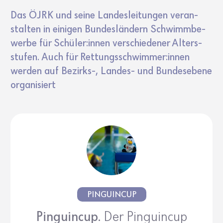
Das ÖJRK und seine Landes­lei­tungen veran­
stalten in einigen Bundes­län­dern Schwimm­be­
werbe für Schüler:innen verschie­dener Alters­
stufen. Auch für Rettungs­schwimmer:innen
werden auf Bezirks-, Landes- und Bundes­ebene
orga­ni­siert
PINGUINCUP
Pinguincup.
Der Pinguincup