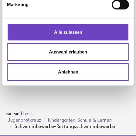
Marketing
IHR KONTAKT
Direktkontakt in die Landesleitungen
Alle zulassen
Auswahl erlauben
DOWNLOADS
Ablehnen
Rettungsschwimmen Wettkampfregelwerk
Sie sind hier:
Jugendrotkreuz
Kindergarten, Schule & Lernen
Schwimmbewerbe-Rettungsschwimmbewerbe