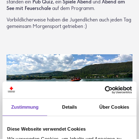
standen ein
Pub Quiz
, ein
Spiele Abend
und
Abend am
See mit Feuer­schale
auf dem Programm.
Vorbild­li­cher­weise haben die Jugend­li­chen auch jeden Tag
gemeinsam Morgen­sport getrieben :)
Zustimmung
Details
Über Cookies
Diese Webseite verwendet Cookies
Wir verwenden Cookies, um Inhalte und Anzeigen zu