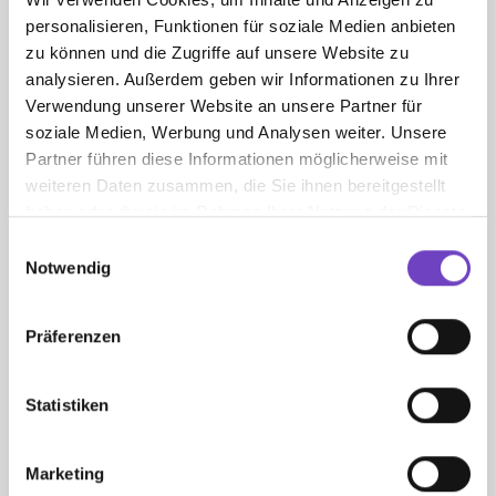
personalisieren, Funktionen für soziale Medien anbieten
zu können und die Zugriffe auf unsere Website zu
analysieren. Außerdem geben wir Informationen zu Ihrer
Verwendung unserer Website an unsere Partner für
soziale Medien, Werbung und Analysen weiter. Unsere
Altpeer
Partner führen diese Informationen möglicherweise mit
weiteren Daten zusammen, die Sie ihnen bereitgestellt
Die Grundausbildung war sehr
haben oder die sie im Rahmen Ihrer Nutzung der Dienste
lustig und schön – fühlt sich
gesammelt haben.
Einwilligungsauswahl
immer wieder an, wie nach
Notwendig
Hause kommen. Das Programm
war sehr abwechslungsreich von
Präferenzen
den Workshops und Aktivitäten.
Statistiken
Marketing