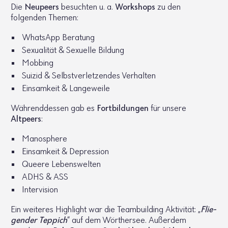
Die
Neupeers
besuchten u. a.
Work­shops
zu den
folgenden Themen:
WhatsApp Bera­tung
Sexua­lität & Sexu­elle Bildung
Mobbing
Suizid & Selbst­ver­let­zendes Verhalten
Einsam­keit & Lange­weile
Während­dessen gab es
Fort­bil­dungen
für unsere
Altpeers
:
Manos­phere
Einsam­keit & Depres­sion
Queere Lebens­welten
ADHS & ASS
Inter­vi­sion
Ein weiteres High­light war die Team­buil­ding Akti­vität: „
Flie­
gender Teppich
“ auf dem Wörthersee. Außerdem