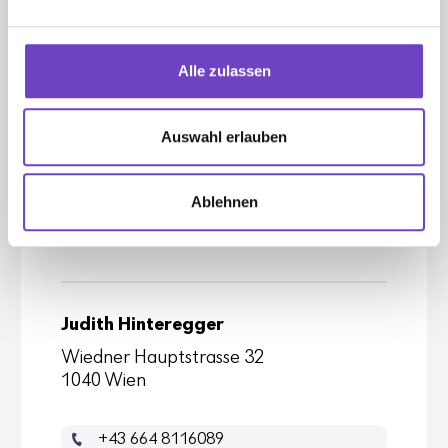
Alle zulassen
Auswahl erlauben
Judith Hinter­egger
Ablehnen
Jugend­pro­gramme
Judith Hinteregger
Wiedner Hauptstrasse 32
1040 Wien
+43 664 8116089