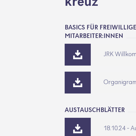
kreuz
BASICS FÜR FREIWILLIG
MITARBEITER:INNEN
JRK Willk
Organigra
AUSTAUSCHBLÄTTER
18.10.24 - A