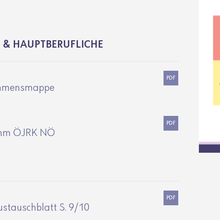
E & HAUPTBERUFLICHE
PDF
ommensmappe
PDF
mm ÖJRK NÖ
PDF
ustauschblatt S. 9/10