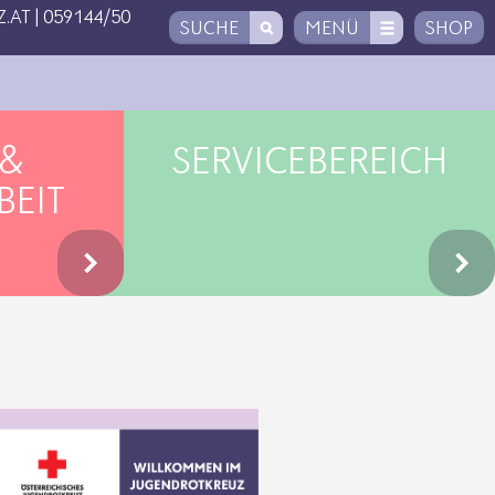
.AT
|
059144/50
SUCHE
MENÜ
SHOP
 &
SERVICEBEREICH
BEIT