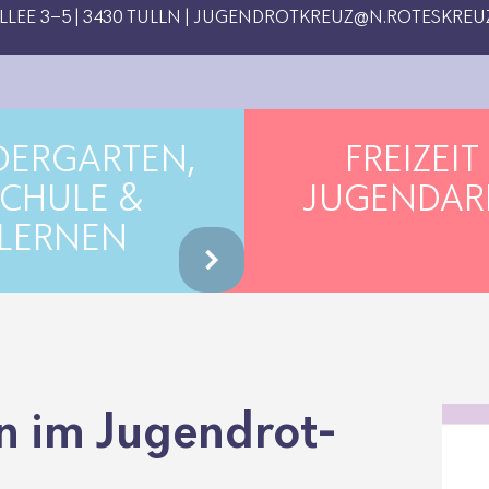
EE 3-5 | 3430 TULLN |
JUGENDROTKREUZ@N.ROTESKREUZ
DERGARTEN,
FREIZEIT
CHULE &
JUGENDAR
LERNEN
 im Jugend­rot­