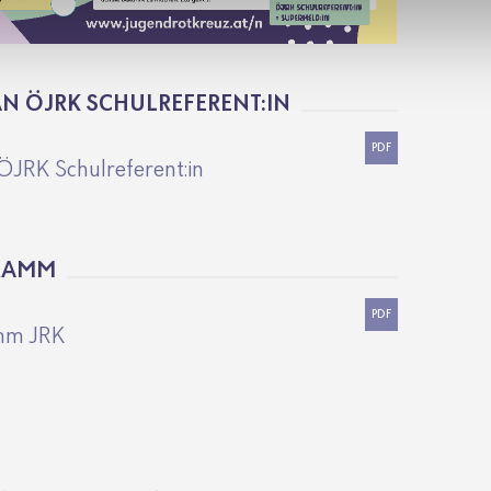
 ÖJRK SCHULREFERENT:IN
PDF
ÖJRK Schulreferent:in
RAMM
PDF
mm JRK