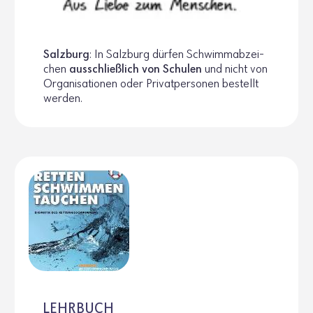
Salz­burg
: In Salz­burg dürfen Schwimm­ab­zei­
chen
ausschlie­ß­lich von Schulen
und nicht von
Orga­ni­sa­tionen oder Privat­per­sonen bestellt
werden.
LEHRBUCH