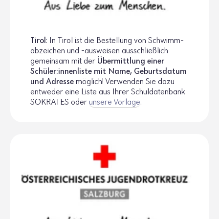
Tirol
: In Tirol ist die Bestel­lung von Schwimm­
ab­zei­chen und -ausweisen ausschlie­ß­lich
gemeinsam mit der
Über­mitt­lung einer
Schüler:innen­liste mit Name, Geburts­datum
und Adresse
möglich! Verwenden Sie dazu
entweder eine Liste aus Ihrer Schul­da­ten­bank
SOKRATES oder
unsere Vorlage
.