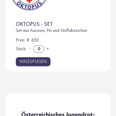
OKTOPUS - SET
Set aus Ausweis, Pin und Stoffabzeichen
Preis
: € 4,50
Stück:
-
+
HINZUFÜGEN
Öster­rei­chi­sches Jugend­rot­