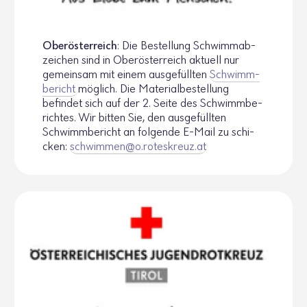
Ober­ös­ter­reich
: Die Bestel­lung Schwimm­ab­
zei­chen sind in Ober­ös­ter­reich aktuell nur
gemeinsam mit einem ausge­füllten
Schwimm­
be­richt
möglich. Die Mate­ri­al­be­stel­lung
befindet sich auf der 2. Seite des Schwimm­be­
richtes. Wir bitten Sie, den ausge­füllten
Schwimm­be­richt an folgende E-Mail zu schi­
cken:
schwimmen@​o.​roteskreuz.​at