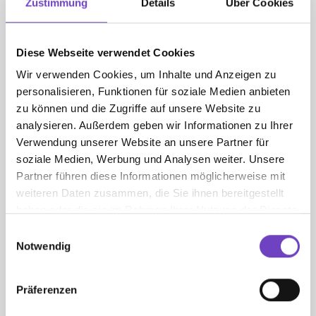
Zustimmung
Details
Über Cookies
Diese Webseite verwendet Cookies
Wir verwenden Cookies, um Inhalte und Anzeigen zu
FREISCHWIMMER - AUSWEIS
personalisieren, Funktionen für soziale Medien anbieten
Preis
: € 1,50
zu können und die Zugriffe auf unsere Website zu
analysieren. Außerdem geben wir Informationen zu Ihrer
Stück:
-
+
Verwendung unserer Website an unsere Partner für
soziale Medien, Werbung und Analysen weiter. Unsere
HINZUFÜGEN
Partner führen diese Informationen möglicherweise mit
weiteren Daten zusammen, die Sie ihnen bereitgestellt
haben oder die sie im Rahmen Ihrer Nutzung der Dienste
gesammelt haben.
Einwilligungsauswahl
Notwendig
Präferenzen