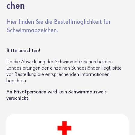
chen
Hier finden Sie die Bestell­mög­lich­keit für
Schwimm­ab­zei­chen.
Bitte beachten!
Da die Abwick­lung der Schwimm­ab­zei­chen bei den
Landes­lei­tungen der einzelnen Bundes­länder liegt, bitte
vor Bestel­lung die entspre­chenden Infor­ma­tionen
beachten.
An Privat­per­sonen wird kein Schwimm­aus­weis
verschickt!