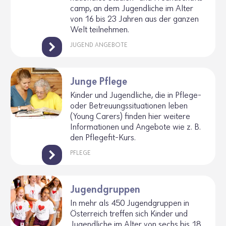
camp, an dem Jugend­liche im Alter
von 16 bis 23 Jahren aus der ganzen
Welt teil­nehmen.
JUGEND ANGEBOTE
Junge Pflege
Kinder und Jugend­liche, die in Pflege-
oder Betreu­ungs­si­tua­tionen leben
(Young Carers) finden hier weitere
Infor­ma­tionen und Ange­bote wie z. B.
den Pfle­gefit-Kurs.
PFLEGE
Jugendgruppen
In mehr als 450 Jugend­gruppen in
Öster­reich treffen sich Kinder und
Jugend­liche im Alter von sechs bis 18