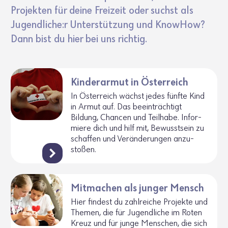
Projekten für deine Frei­zeit oder suchst als
Jugend­liche:r Unter­stüt­zung und KnowHow?
Dann bist du hier bei uns richtig.
Kinderarmut in Österreich
In Öster­reich wächst jedes fünfte Kind
in Armut auf. Das beein­träch­tigt
Bildung, Chancen und Teil­habe. Infor­
miere dich und hilf mit, Bewusst­sein zu
schaffen und Verän­de­rungen anzu­
stoßen.
Mitmachen als junger Mensch
Hier findest du zahl­reiche Projekte und
Themen, die für Jugend­liche im Roten
Kreuz und für junge Menschen, die sich