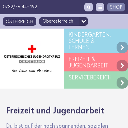
Zugriffstaste
Zum Inhalt
[1]
0732/76 44-192
SHOP
ÖSTERREICH
KINDERGARTEN,
SCHULE &
LERNEN
FREIZEIT &
JUGENDARBEIT
SERVICEBEREICH
Frei­zeit und Jugend­ar­beit
Du bist auf der nach span­nenden, sozialen