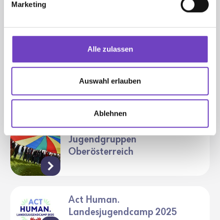
Unsere Pride Pakete geben dir Infos
Marketing
und Tools in die Hand, wie du dich für
die queere Commu­nity stark machen
kannst.
Alle zulassen
LGBTQIA+
Auswahl erlauben
Oberösterreich
Ablehnen
Jugendgruppen
Oberösterreich
Act Human.
Landesjugendcamp 2025