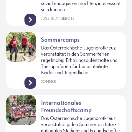
sozial enga­gieren möchten, inter­es­sant
sein können.
JUGEND ANGEBOTE
Sommercamps
Das Öster­rei­chi­sche Jugend­rot­kreuz
veran­staltet in den Sommer­fe­rien
regel­mäßig Erho­lungs­auf­ent­halte und
Thera­pie­fe­rien für benach­tei­ligte
Kinder und Jugend­liche.
SOMMER
Internationales
Freundschaftscamp
Das Öster­rei­chi­sche Jugend­rot­kreuz
veran­staltet jeden Sommer ein Inter­
na­tio­nales Studien- und Freund­schaft­s­