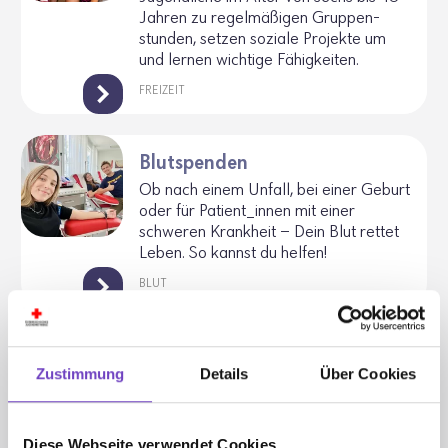
Jahren zu regel­mä­ßigen Grup­pen­
stunden, setzen soziale Projekte um
und lernen wich­tige Fähig­keiten.
FREIZEIT
Blutspenden
Ob nach einem Unfall, bei einer Geburt
oder für Pati­en­t_innen mit einer
schweren Krank­heit – Dein Blut rettet
Leben. So kannst du helfen!
BLUT
Psychische Gesundheit
Zustimmung
Details
Über Cookies
Ange­bote mit denen wir die psychi­sche
Gesund­heit von Jugend­li­chen unter­
stützen möchten findet man hier.
Diese Webseite verwendet Cookies