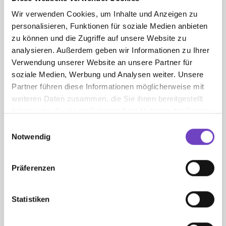
ERSTE HILFE
Wir verwenden Cookies, um Inhalte und Anzeigen zu
personalisieren, Funktionen für soziale Medien anbieten
zu können und die Zugriffe auf unsere Website zu
sustainLabel
analysieren. Außerdem geben wir Informationen zu Ihrer
sustain­Label ist unser Beitrag zur
Verwendung unserer Website an unsere Partner für
Umset­zung der 17 Entwick­lungs­ziele
soziale Medien, Werbung und Analysen weiter. Unsere
für eine nach­hal­tige Zukunft!
Partner führen diese Informationen möglicherweise mit
NACHHALTIGKEIT
weiteren Daten zusammen, die Sie ihnen bereitgestellt
haben oder die sie im Rahmen Ihrer Nutzung der Dienste
gesammelt haben.
Einwilligungsauswahl
Richtlinie zum Kinder- und
Notwendig
Jugendschutz
Ergän­zung zur Verhal­tens­richt­linie des
Öster­rei­chi­schen Roten Kreuzes
Präferenzen
INFO & SERVICE
Statistiken
Pride Paket