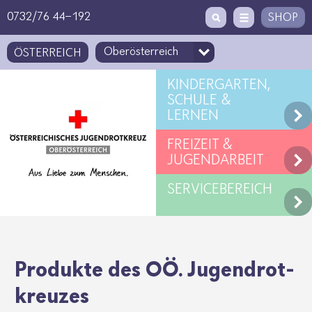
Zugriffstaste
Zum Inhalt
[1]
0732/76 44-192
SHOP
ÖSTERREICH
KINDERGARTEN,
SCHULE &
LERNEN
FREIZEIT &
JUGENDARBEIT
SERVICEBEREICH
Produkte des OÖ. Jugend­rot­
kreuzes