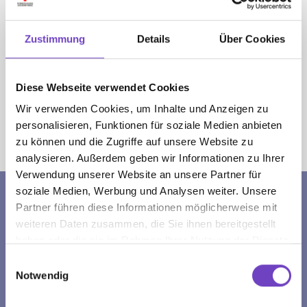
Zustimmung
Details
Über Cookies
ZUM ONLINE SHOP:
Diese Webseite verwendet Cookies
Wir verwenden Cookies, um Inhalte und Anzeigen zu
personalisieren, Funktionen für soziale Medien anbieten
Sie sind hier:
zu können und die Zugriffe auf unsere Website zu
Jugendrotkreuz
Oberösterreich
JRK-Produkte
analysieren. Außerdem geben wir Informationen zu Ihrer
Verwendung unserer Website an unsere Partner für
soziale Medien, Werbung und Analysen weiter. Unsere
Partner führen diese Informationen möglicherweise mit
BANKVERBINDUNG
weiteren Daten zusammen, die Sie ihnen bereitgestellt
EmpfängerIn: ÖRK, LVOÖ
haben oder die sie im Rahmen Ihrer Nutzung der Dienste
gesammelt haben.
IBAN: AT13 2032 0012 0075 0148
Einwilligungsauswahl
Notwendig
BIC: ASPKAT 2LXXX