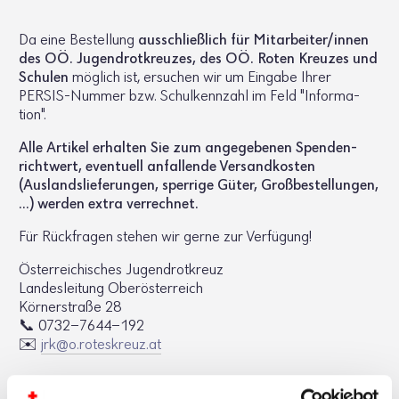
Da eine Bestel­lung
ausschlie­ß­lich für Mitar­beiter/innen
des OÖ. Jugend­rot­kreuzes, des OÖ. Roten Kreuzes und
Schulen
möglich ist, ersu­chen wir um Eingabe Ihrer
PERSIS-Nummer bzw. Schul­kenn­zahl im Feld "Infor­ma­
tion".
Alle Artikel erhalten Sie zum ange­ge­benen Spen­den­
richt­wert, even­tuell anfal­lende Versand­kosten
(Auslands­lie­fe­rungen, sper­rige Güter, Groß­be­stel­lungen,
...) werden extra verrechnet.
Für Rück­fragen stehen wir gerne zur Verfü­gung!
Öster­rei­chi­sches Jugend­rot­kreuz
Landes­lei­tung Ober­ös­ter­reich
Körner­straße 28
📞 0732-7644-192
✉️
jrk@​o.​roteskreuz.​at